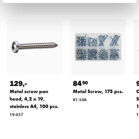
129
,-
84
90
Metal screw pan
Metal Screw, 175 pcs.
C
head, 4,2 x 19,
S
81-548
stainless A4, 100 pcs.
1
19-057
1