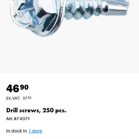
46
90
EX. VAT
:
37
52
Drill screws, 250 pcs.
Art
.
87-0371
In stock in
1
store