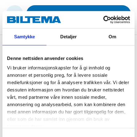
ADD TO CART
Samtykke
Detaljer
Om
Description
Denne nettsiden anvender cookies
Vi bruker informasjonskapsler for å gi innhold og
Self-tapping sheet metal screw with 1/4" hexagonal
annonser et personlig preg, for å levere sosiale
combi-cross head with wing washer. For the indoor
mediefunksjoner og for å analysere trafikken vår. Vi deler
installation of e.g. steel profiles. Galvanized.
dessuten informasjon om hvordan du bruker nettstedet
vårt, med partnerne våre innen sosiale medier,
annonsering og analysearbeid, som kan kombinere den
4.2 x 13
med annen informasjon du har gjort tilgjengelig for dem,
eller som de har samlet inn gjennom din bruk av
tjenestene deres.
Technical specifications
Samtykkevalg