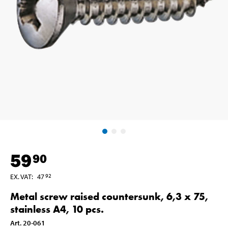
59
90
EX. VAT
:
47
92
Metal screw raised countersunk, 6,3 x 75,
stainless A4, 10 pcs.
Art
.
20-061