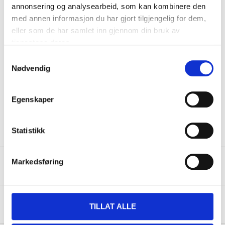
annonsering og analysearbeid, som kan kombinere den
Diameter
6,3 mm
med annen informasjon du har gjort tilgjengelig for dem,
eller som de har samlet inn gjennom din bruk av
Length
75 mm
tjenestene deres.
Acid resistant stainless
Material
steel, A4
Samtykkevalg
Nødvendig
Surface treatment
Passivation
Standard
DIN7983C
Egenskaper
Quantity
10 pcs
Statistikk
Markedsføring
Safety instructions and other information
About the manufacturer
TILLAT ALLE