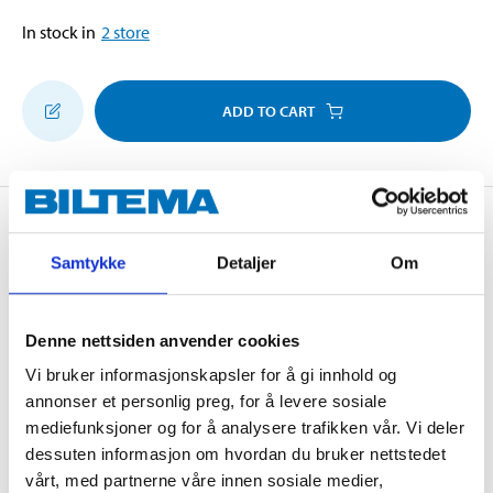
In stock in
2
store
ADD TO CART
Description
Samtykke
Detaljer
Om
Thread-pressing Pozidriv screw with raised
Denne nettsiden anvender cookies
countersunk head and tip in compliance with DIN
Vi bruker informasjonskapsler for å gi innhold og
7983C.
annonser et personlig preg, for å levere sosiale
mediefunksjoner og for å analysere trafikken vår. Vi deler
dessuten informasjon om hvordan du bruker nettstedet
Technical specifications
vårt, med partnerne våre innen sosiale medier,