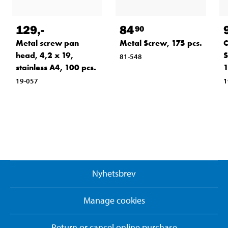
129
,-
84
90
Metal screw pan
Metal Screw, 175 pcs.
C
head, 4,2 x 19,
S
81-548
stainless A4, 100 pcs.
1
19-057
1
Nyhetsbrev
Manage cookies
Return or cancel online purchase