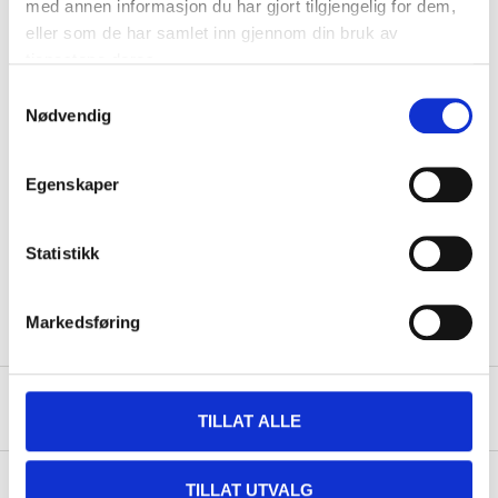
med annen informasjon du har gjort tilgjengelig for dem,
eller som de har samlet inn gjennom din bruk av
Size
M6
tjenestene deres.
Pitch
1 mm
Samtykkevalg
Nødvendig
Acid resistant stainless
Material
steel, A4
Surface treatment
Passivation
Egenskaper
Corrosive class
C5
Standard
DIN934
Statistikk
Quantity
25 pcs
Markedsføring
About the manufacturer
TILLAT ALLE
TILLAT UTVALG