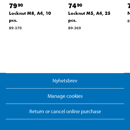
79
74
90
90
Locknut M8, A4, 10
Locknut M5, A4, 25
N
pcs.
pcs.
8
89-370
89-369
Nyhetsbrev
Manage cookies
Return or cancel online purchase