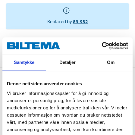
Replaced by
89-932
ADD TO CART
Samtykke
Detaljer
Om
Description
Denne nettsiden anvender cookies
Vi bruker informasjonskapsler for å gi innhold og
annonser et personlig preg, for å levere sosiale
Hexagonal nut for indoor and outdoor use.
mediefunksjoner og for å analysere trafikken vår. Vi deler
dessuten informasjon om hvordan du bruker nettstedet
vårt, med partnerne våre innen sosiale medier,
Technical specifications
annonsering og analysearbeid, som kan kombinere den