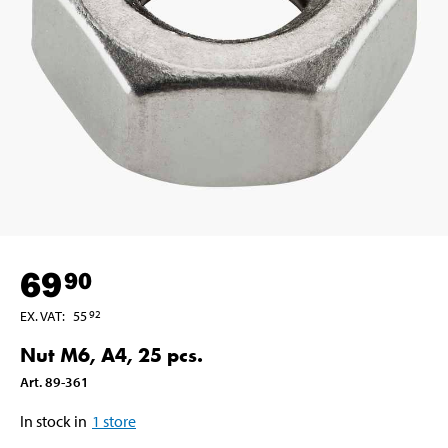
69
90
EX. VAT
:
55
92
Nut M6, A4, 25 pcs.
Art
.
89-361
In stock in
1
store