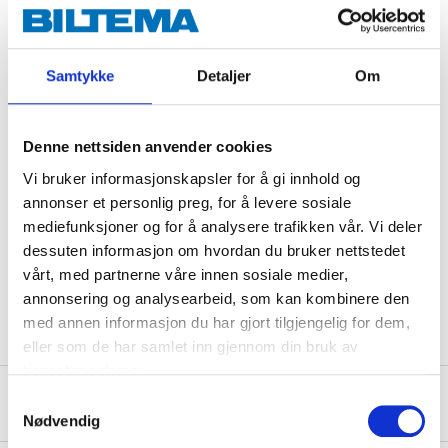
EN 14592:2008+A1:2012.
Samtykke
Detaljer
Om
Technical specifications
Denne nettsiden anvender cookies
Diameter
4,2 mm
Vi bruker informasjonskapsler for å gi innhold og
Length
55 mm
annonser et personlig preg, for å levere sosiale
Torx head
T20
mediefunksjoner og for å analysere trafikken vår. Vi deler
dessuten informasjon om hvordan du bruker nettstedet
Quantity
250 pcs
vårt, med partnerne våre innen sosiale medier,
Thickness
28 mm (Decking thickness)
annonsering og analysearbeid, som kan kombinere den
med annen informasjon du har gjort tilgjengelig for dem,
eller som de har samlet inn gjennom din bruk av
tjenestene deres.
Safety instructions and other information
Samtykkevalg
Nødvendig