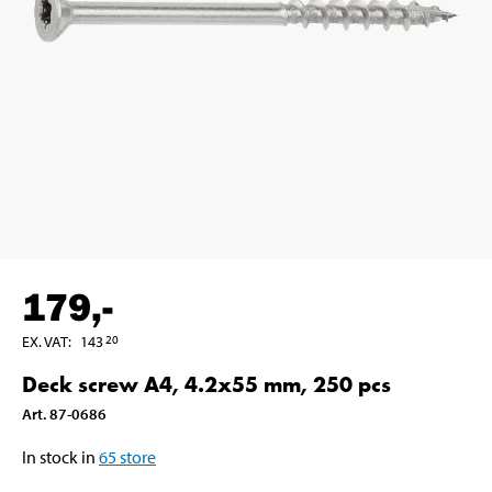
179
,-
EX. VAT
:
143
20
Deck screw A4, 4.2x55 mm, 250 pcs
Art
.
87-0686
In stock in
65
store