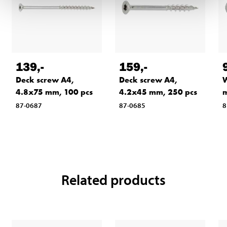
139
,-
159
,-
Deck screw A4,
Deck screw A4,
W
4.8x75 mm, 100 pcs
4.2x45 mm, 250 pcs
m
87-0687
87-0685
8
Related products