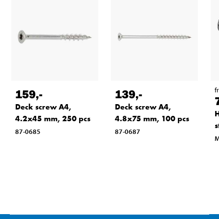
f
159
,-
139
,-
Deck screw A4,
Deck screw A4,
H
4.2x45 mm, 250 pcs
4.8x75 mm, 100 pcs
s
87-0685
87-0687
M