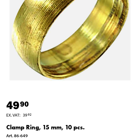
49
90
EX. VAT
:
39
92
Clamp Ring, 15 mm, 10 pcs.
Art
.
86-649