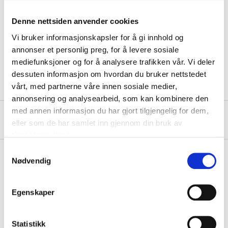
Technical specifications
Denne nettsiden anvender cookies
Vi bruker informasjonskapsler for å gi innhold og
Diameter
15 mm
annonser et personlig preg, for å levere sosiale
mediefunksjoner og for å analysere trafikken vår. Vi deler
Quantity
10 pcs
dessuten informasjon om hvordan du bruker nettstedet
vårt, med partnerne våre innen sosiale medier,
annonsering og analysearbeid, som kan kombinere den
med annen informasjon du har gjort tilgjengelig for dem,
About the manufacturer
eller som de har samlet inn gjennom din bruk av
tjenestene deres.
Samtykkevalg
Nødvendig
Pay & Collect
Egenskaper
Pay & Collect in your local store within 2 hours!
READ MORE
Statistikk