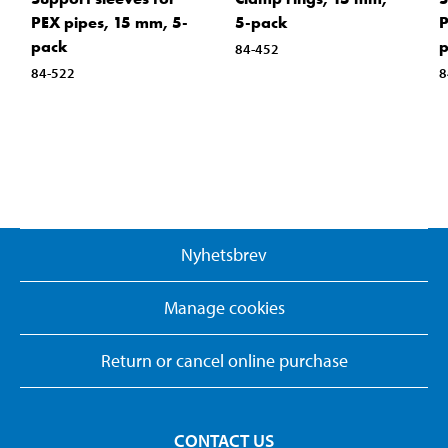
PEX pipes, 15 mm, 5-
5-pack
P
pack
84-452
84-522
8
Nyhetsbrev
Manage cookies
Return or cancel online purchase
CONTACT US