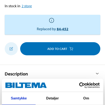
In stock in
2
store
Replaced by
84-452
ADD TO CART
Description
Copper Pipe Clamp Rings.
Samtykke
Detaljer
Om