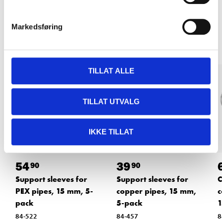
Other customers also bought
Markedsføring
TILLAT ALLE
TILLAT UTVALG
IKKE TILLAT
54
39
90
90
Support sleeves for
Support sleeves for
C
PEX pipes, 15 mm, 5-
copper pipes, 15 mm,
c
pack
5-pack
1
84-522
84-457
8