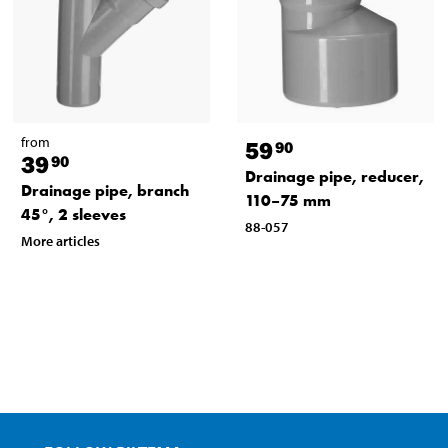
from
59
90
39
90
Drainage pipe, reducer,
Drainage pipe, branch
110–75 mm
45°, 2 sleeves
88-057
More articles