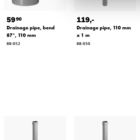
59
119
,-
90
Drainage pipe, bend
Drainage pipe, 110 mm
87°, 110 mm
x 1 m
88-052
88-050