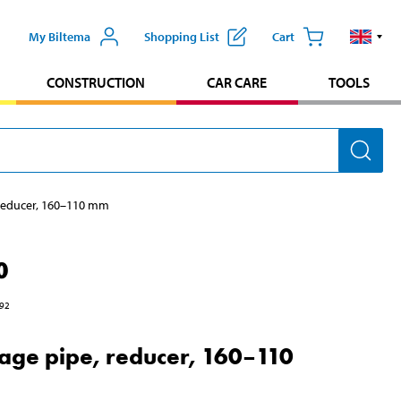
My Biltema
Shopping List
Cart
CONSTRUCTION
CAR CARE
TOOLS
 reducer, 160–110 mm
0
92
age pipe, reducer, 160–110