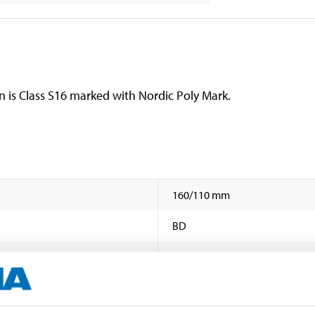
on is Class S16 marked with Nordic Poly Mark.
160/110 mm
BD
70 (peak 95) °C
Grey