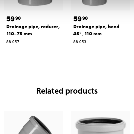
59
59
90
90
Drainage pipe, reducer,
Drainage pipe, bend
110–75 mm
45°, 110 mm
88-057
88-053
Related products