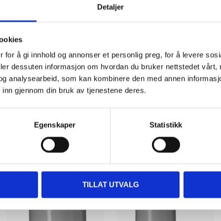
PP plastic (polypropylene)
Detaljer
ookies
 for å gi innhold og annonser et personlig preg, for å levere sos
deler dessuten informasjon om hvordan du bruker nettstedet vårt,
og analysearbeid, som kan kombinere den med annen informasjon d
 inn gjennom din bruk av tjenestene deres.
Other customers also bought
Egenskaper
Statistikk
TILLAT UTVALG