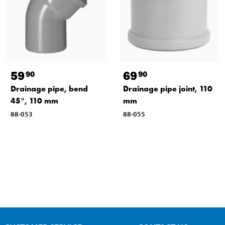
59
69
90
90
Drainage pipe, bend
Drainage pipe joint, 110
45°, 110 mm
mm
88-053
88-055