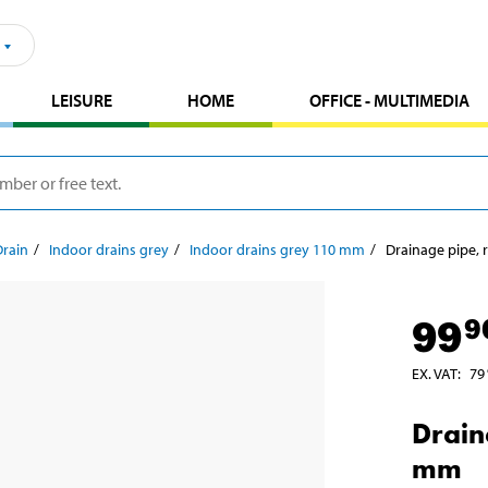
LEISURE
HOME
OFFICE - MULTIMEDIA
Drain
Indoor drains grey
Indoor drains grey 110 mm
Drainage pipe,
99
9
EX. VAT
:
79
Drain
mm