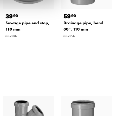
39
59
90
90
Sewage pipe end stop,
Drainage pipe, bend
110 mm
30°, 110 mm
88-084
88-054