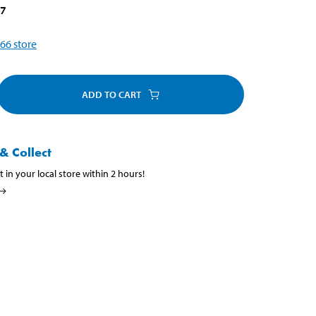
97
66
store
ADD TO CART
& Collect
t in your local store within 2 hours!