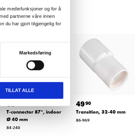
iale mediefunksjoner og for å
 med partnerne våre innen
u har gjort tilgjengelig for
Markedsføring
TILLAT ALLE
39
49
90
90
T-connector 87°, indoor
Transition, 32-40 mm
Ø 40 mm
86-969
84-240