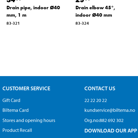
Drain pipe, indoor Ø40
Drain elbow 45°,
mm, 1 m
indoor Ø40 mm
83-321
83-324
CUSTOMER SERVICE
CONTACT US
Gift Card
22 22 20 22
Biltema Card
kundservice@biltema.no
Stores and opening hours
Org.no:882 692 302
Product Recall
DOWNLOAD OUR APP