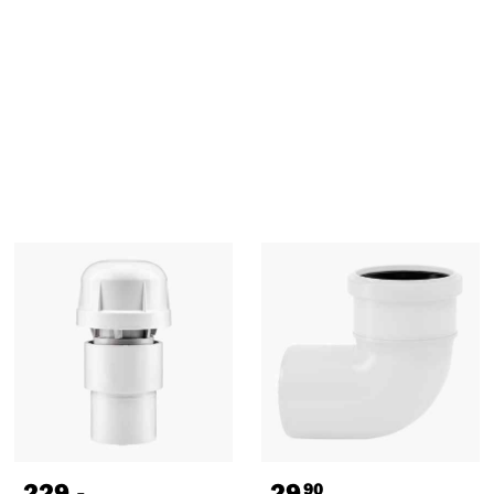
229
,-
29
90