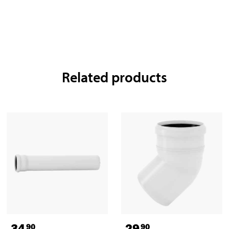
Related products
34
29
90
90