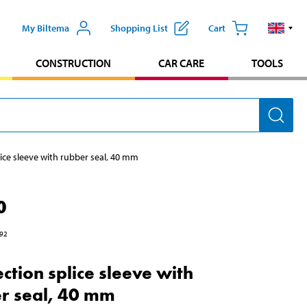
My Biltema
Shopping List
Cart
CONSTRUCTION
CAR CARE
TOOLS
ice sleeve with rubber seal, 40 mm
0
92
ction splice sleeve with
r seal, 40 mm