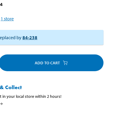
54
1
store
eplaced by
84-238
ADD TO CART
& Collect
t in your local store within 2 hours!