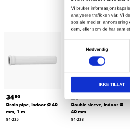
Vi bruker informasjonskapsler
analysere trafikken vår. Vi 
sosiale medier, annonsering 
dem, eller som de har samlet
Samtykkevalg
Nødvendig
IKKE TILLAT
34
29
90
90
Drain pipe, indoor Ø 40
Double sleeve, indoor Ø
mm, 1 m
40 mm
84-235
84-238