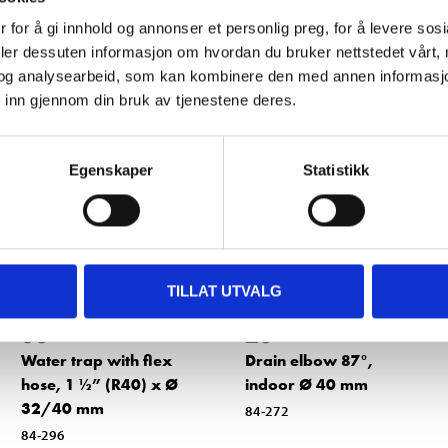
 for å gi innhold og annonser et personlig preg, for å levere sos
Other customers also bought
deler dessuten informasjon om hvordan du bruker nettstedet vårt,
og analysearbeid, som kan kombinere den med annen informasjon d
 inn gjennom din bruk av tjenestene deres.
Egenskaper
Statistikk
TILLAT UTVALG
99
29
90
90
Water trap with flex
Drain elbow 87°,
hose, 1 ½” (R40) x Ø
indoor Ø 40 mm
32/40 mm
84-272
84-296