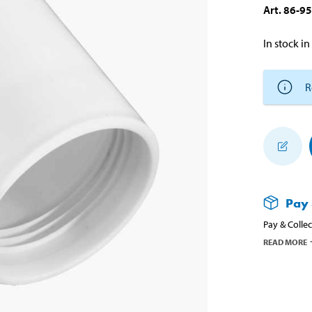
Art
.
86-9
In stock in
R
Pay 
Pay & Collec
READ MORE