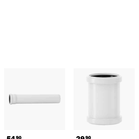
54
29
90
90