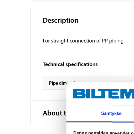
Description
For straight connection of PP piping.
Technical specifications
Pipe dimensions
About the manufacturer
Samtykke
Denne nettsiden anvender c