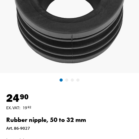
24
90
EX. VAT
:
19
92
Rubber nipple, 50 to 32 mm
Art
.
86-9027