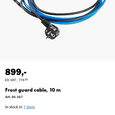
899
,-
EX. VAT
:
719
20
Frost guard cable, 10 m
Art
.
46-367
In stock in
7
store