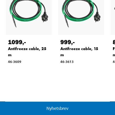
1099
,-
999
,-
Antifreeze cable, 25
Antifreeze cable, 15
F
m
m
46-3609
46-3613
4
Nyhetsbrev