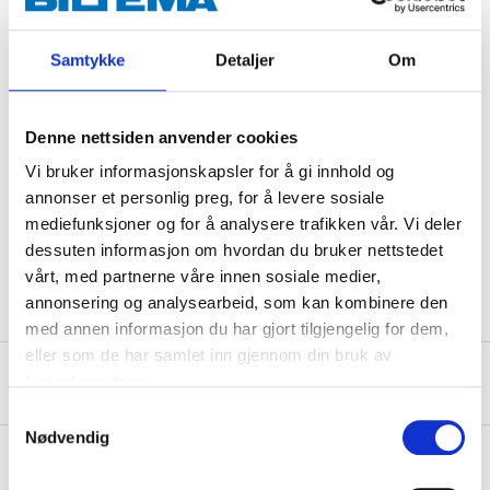
Samtykke
Detaljer
Om
Technical specifications
Denne nettsiden anvender cookies
Length
10 m
Vi bruker informasjonskapsler for å gi innhold og
Voltage
230
annonser et personlig preg, for å levere sosiale
Power
12 W/m
mediefunksjoner og for å analysere trafikken vår. Vi deler
dessuten informasjon om hvordan du bruker nettstedet
Enclosure class
IPX7
vårt, med partnerne våre innen sosiale medier,
annonsering og analysearbeid, som kan kombinere den
med annen informasjon du har gjort tilgjengelig for dem,
eller som de har samlet inn gjennom din bruk av
Safety instructions and other information
tjenestene deres.
Samtykkevalg
Nødvendig
About the manufacturer