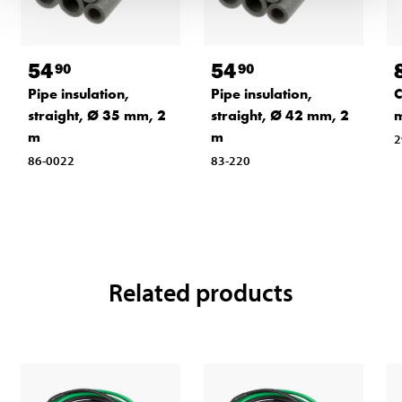
54
54
90
90
Pipe insulation,
Pipe insulation,
C
straight, Ø 35 mm, 2
straight, Ø 42 mm, 2
m
m
2
86-0022
83-220
Related products