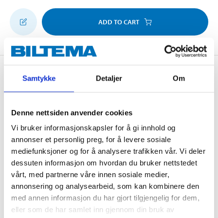
ADD TO CART
Description
Samtykke
Detaljer
Om
Denne nettsiden anvender cookies
Anti-slip step surface and support bar.
Vi bruker informasjonskapsler for å gi innhold og
annonser et personlig preg, for å levere sosiale
mediefunksjoner og for å analysere trafikken vår. Vi deler
Technical specifications
dessuten informasjon om hvordan du bruker nettstedet
vårt, med partnerne våre innen sosiale medier,
Material
Aluminium
annonsering og analysearbeid, som kan kombinere den
med annen informasjon du har gjort tilgjengelig for dem,
Maximum load
150 kg
eller som de har samlet inn gjennom din bruk av
Total height
184 cm