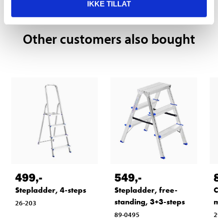
IKKE TILLAT
Other customers also bought
549
,-
499
,-
Stepladder, free-
Stepladder, 4-steps
C
standing, 3+3-steps
26-203
89-0495
2