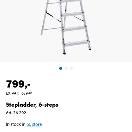
799
,-
EX. VAT
:
639
20
Stepladder, 6-steps
Art
.
26-202
In stock in
66
store