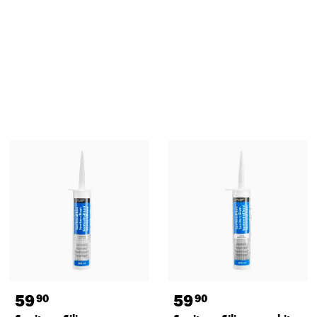
59
59
90
90