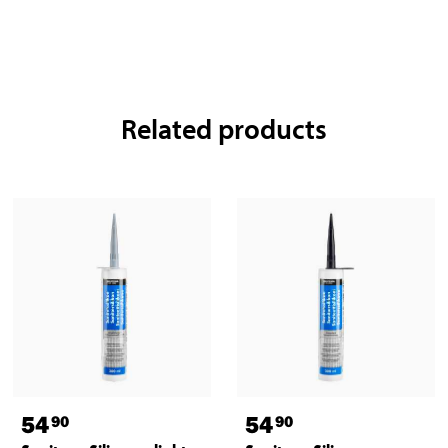
Related products
54
54
90
90