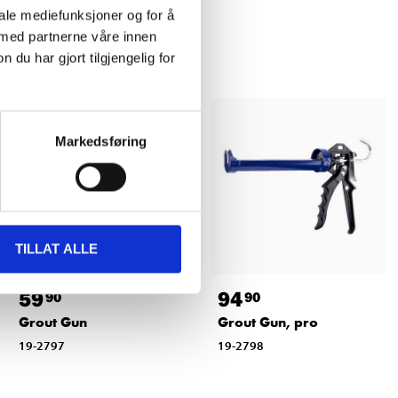
iale mediefunksjoner og for å
 med partnerne våre innen
u har gjort tilgjengelig for
Markedsføring
TILLAT ALLE
59
94
90
90
Grout Gun
Grout Gun, pro
19-2797
19-2798