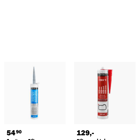
54
129
,-
90