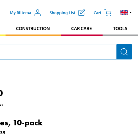
My Biltema
Shopping List
Cart
CONSTRUCTION
CAR CARE
TOOLS
0
92
es, 10-pack
835