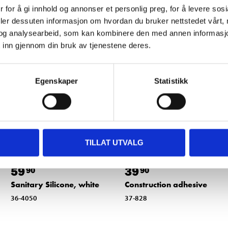
 for å gi innhold og annonser et personlig preg, for å levere sos
Other customers also bought
deler dessuten informasjon om hvordan du bruker nettstedet vårt,
og analysearbeid, som kan kombinere den med annen informasjon d
 inn gjennom din bruk av tjenestene deres.
Egenskaper
Statistikk
TILLAT UTVALG
59
39
90
90
Sanitary Silicone, white
Construction adhesive
36-4050
37-828