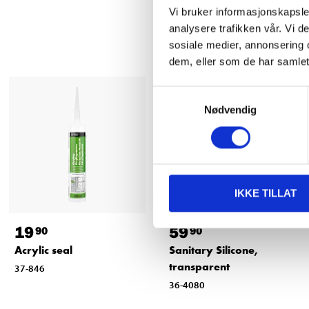
Vi bruker informasjonskapsler
analysere trafikken vår. Vi 
sosiale medier, annonsering 
dem, eller som de har samlet
Samtykkevalg
Nødvendig
IKKE TILLAT
19
59
90
90
Acrylic seal
Sanitary Silicone,
transparent
37-846
36-4080