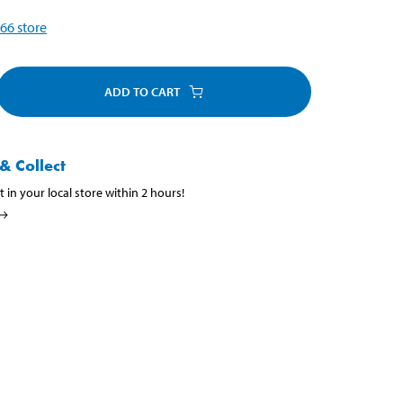
66
store
ADD TO CART
& Collect
t in your local store within 2 hours!