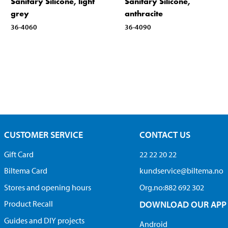
Sanitary Silicone, light
Sanitary Silicone,
grey
anthracite
36-4060
36-4090
CUSTOMER SERVICE
CONTACT US
Gift Card
22 22 20 22
Biltema Card
kundservice@biltema.no
Stores and opening hours
Org.no:882 692 302
Product Recall
DOWNLOAD OUR APP
Guides and DIY projects
Android