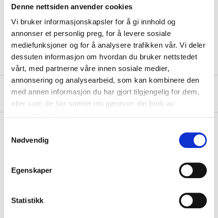
Length
25 m
Denne nettsiden anvender cookies
Vi bruker informasjonskapsler for å gi innhold og
Thickness
0,13 mm
annonser et personlig preg, for å levere sosiale
Colour
Green
mediefunksjoner og for å analysere trafikken vår. Vi deler
dessuten informasjon om hvordan du bruker nettstedet
vårt, med partnerne våre innen sosiale medier,
annonsering og analysearbeid, som kan kombinere den
About the manufacturer
med annen informasjon du har gjort tilgjengelig for dem,
eller som de har samlet inn gjennom din bruk av
tjenestene deres.
Samtykkevalg
Nødvendig
Pay & Collect
Pay & Collect in your local store within 2 hours!
Egenskaper
READ MORE
Statistikk