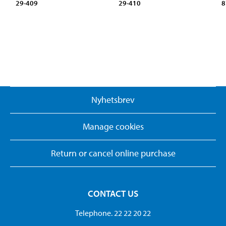
29-409
29-410
8
Nyhetsbrev
Manage cookies
Return or cancel online purchase
CONTACT US
Telephone. 22 22 20 22