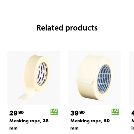
Related products
29
39
90
90
Masking tape, 38
Masking tape, 50
M
mm
mm
i