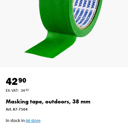
42
90
EX. VAT
:
34
32
Masking tape, outdoors, 38 mm
Art
.
87-7504
In stock in
66
store