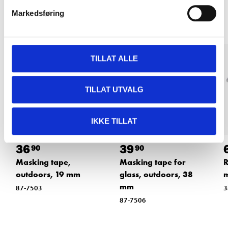
Other customers also bought
Markedsføring
TILLAT ALLE
TILLAT UTVALG
IKKE TILLAT
36
39
90
90
Masking tape,
Masking tape for
R
outdoors, 19 mm
glass, outdoors, 38
m
mm
87-7503
3
87-7506