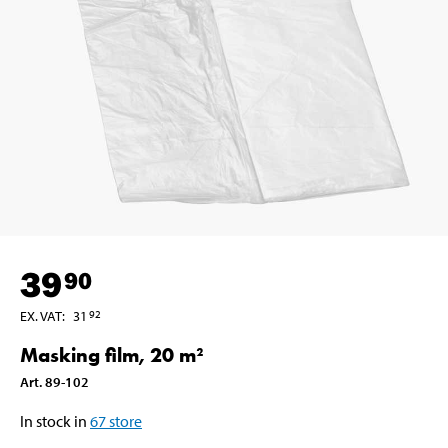
39
90
EX. VAT
:
31
92
Masking film, 20 m²
Art
.
89-102
In stock in
67
store