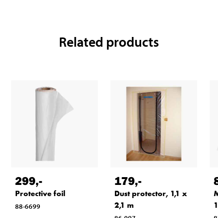
Related products
299
,-
179
,-
Protective foil
Dust protector, 1,1 x
M
2,1 m
1
88-6699