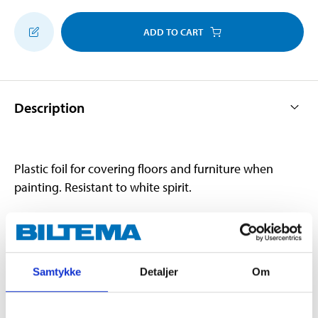
ADD TO CART
Description
Plastic foil for covering floors and furniture when
painting. Resistant to white spirit.
Technical specifications
Samtykke
Detaljer
Om
Material
Polyethylene
Length
4 m