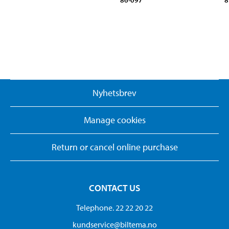
86-097
8
Nyhetsbrev
Manage cookies
Return or cancel online purchase
CONTACT US
Telephone. 22 22 20 22
kundservice@biltema.no