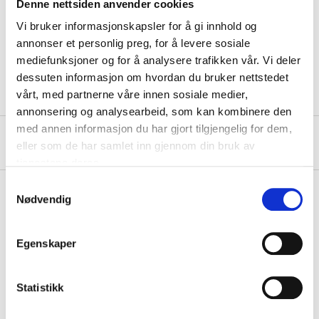
Denne nettsiden anvender cookies
Width
5 m
Vi bruker informasjonskapsler for å gi innhold og
Thickness
6 µm
annonser et personlig preg, for å levere sosiale
mediefunksjoner og for å analysere trafikken vår. Vi deler
Coverage
20 m²
dessuten informasjon om hvordan du bruker nettstedet
vårt, med partnerne våre innen sosiale medier,
annonsering og analysearbeid, som kan kombinere den
med annen informasjon du har gjort tilgjengelig for dem,
About the manufacturer
eller som de har samlet inn gjennom din bruk av
tjenestene deres.
Samtykkevalg
Nødvendig
Pay & Collect
Egenskaper
Pay & Collect in your local store within 2 hours!
READ MORE
Statistikk