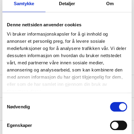
Samtykke
Detaljer
Om
Technical specifications
Denne nettsiden anvender cookies
Diameter
90 mm
Vi bruker informasjonskapsler for å gi innhold og
annonser et personlig preg, for å levere sosiale
Angle
70 °
mediefunksjoner og for å analysere trafikken vår. Vi deler
Colour
Black
dessuten informasjon om hvordan du bruker nettstedet
vårt, med partnerne våre innen sosiale medier,
annonsering og analysearbeid, som kan kombinere den
med annen informasjon du har gjort tilgjengelig for dem,
eller som de har samlet inn gjennom din bruk av
Safety instructions and other information
tjenestene deres.
Samtykkevalg
Nødvendig
About the manufacturer
Egenskaper