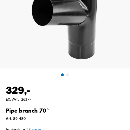
329
,-
EX. VAT
:
263
20
Pipe branch 70°
Art
.
89-480
In stock in
25
store