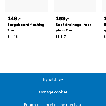
149
,-
159
,-
Bargeboard flashing
Roof drainage, foot-
R
2 m
plate 2 m
g
81-118
81-117
8
Nyhetsbrev
Manage cookies
Return or cancel online purchase