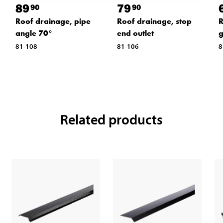
89
79
90
90
Roof drainage, pipe
Roof drainage, stop
R
angle 70°
end outlet
g
81-108
81-106
8
Related products