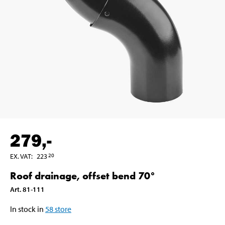
279
,-
EX. VAT
:
223
20
Roof drainage, offset bend 70°
Art
.
81-111
In stock in
58
store