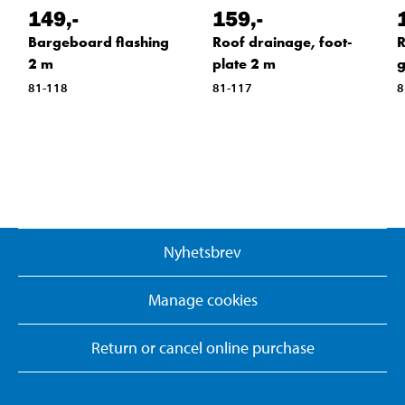
149
,-
159
,-
Bargeboard flashing
Roof drainage, foot-
R
2 m
plate 2 m
g
81-118
81-117
8
Nyhetsbrev
Manage cookies
Return or cancel online purchase