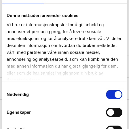
Diameter
90 mm
Denne nettsiden anvender cookies
Angle
70 °
Vi bruker informasjonskapsler for å gi innhold og
annonser et personlig preg, for å levere sosiale
Colour
Black
mediefunksjoner og for å analysere trafikken vår. Vi deler
dessuten informasjon om hvordan du bruker nettstedet
vårt, med partnerne våre innen sosiale medier,
annonsering og analysearbeid, som kan kombinere den
Safety instructions and other information
med annen informasjon du har gjort tilgjengelig for dem,
eller som de har samlet inn gjennom din bruk av
tjenestene deres.
About the manufacturer
Samtykkevalg
Nødvendig
Egenskaper
Pay & Collect