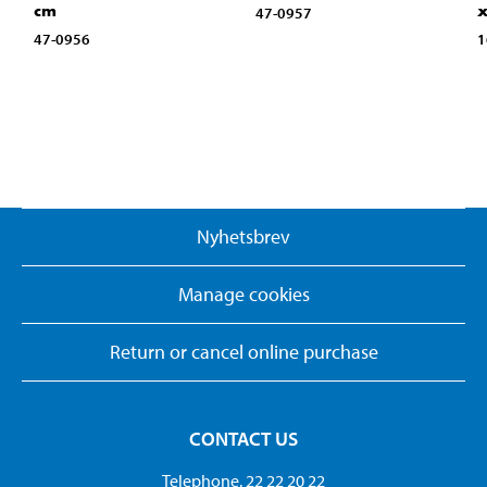
cm
x
47-0957
47-0956
1
Nyhetsbrev
Manage cookies
Return or cancel online purchase
CONTACT US
Telephone. 22 22 20 22