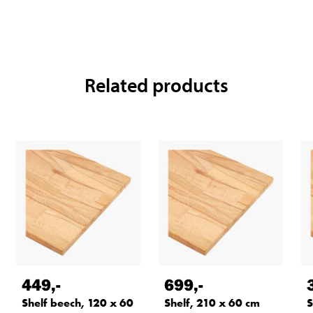
Related products
449
,-
699
,-
Shelf beech, 120 x 60
Shelf, 210 x 60 cm
S