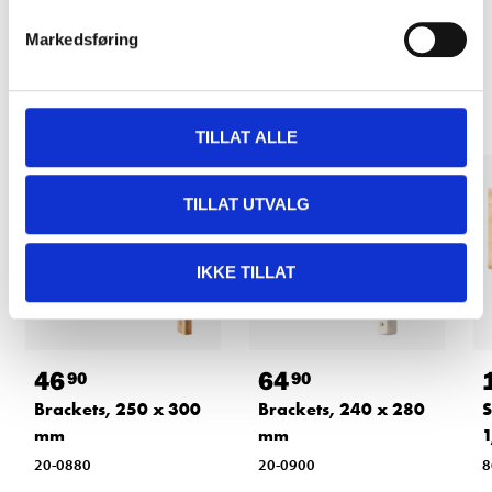
Markedsføring
Other customers also bought
TILLAT ALLE
TILLAT UTVALG
IKKE TILLAT
46
64
90
90
Brackets, 250 x 300
Brackets, 240 x 280
S
mm
mm
1
20-0880
20-0900
8