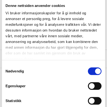
Denne nettsiden anvender cookies
Length
150 cm
Vi bruker informasjonskapsler for å gi innhold og
Width
30 cm
annonser et personlig preg, for å levere sosiale
Thickness
1,8 cm
mediefunksjoner og for å analysere trafikken vår. Vi deler
dessuten informasjon om hvordan du bruker nettstedet
Wood type
Beech
vårt, med partnerne våre innen sosiale medier,
annonsering og analysearbeid, som kan kombinere den
med annen informasjon du har gjort tilgjengelig for dem,
eller som de har samlet inn gjennom din bruk av
About the manufacturer
tjenestene deres.
Samtykkevalg
Nødvendig
Egenskaper
Pay & Collect
Pay & Collect in your local store within 2 hours!
Statistikk
READ MORE