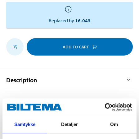
Replaced by
16-043
ADD TO CART
Description
Shelf with glue jointing. Made of untreated beech.
Samtykke
Detaljer
Om
Technical specifications