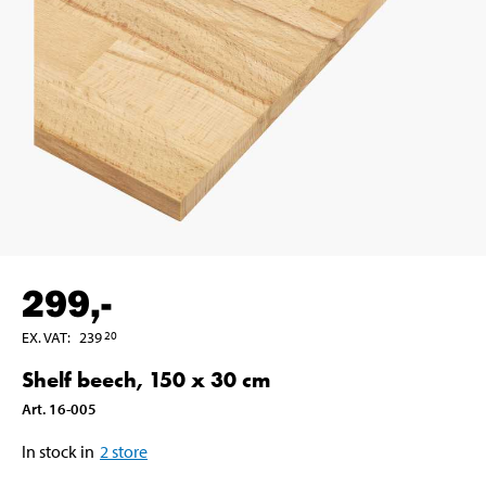
299
,-
EX. VAT
:
239
20
Shelf beech, 150 x 30 cm
Art
.
16-005
In stock in
2
store