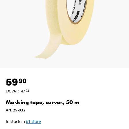
59
90
EX. VAT
:
47
92
Masking tape, curves, 50 m
Art
.
29-032
In stock in
61
store