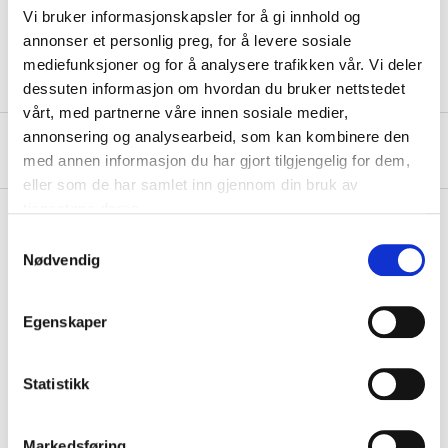
Length
50 m
Vi bruker informasjonskapsler for å gi innhold og
Width
19 mm
annonser et personlig preg, for å levere sosiale
mediefunksjoner og for å analysere trafikken vår. Vi deler
dessuten informasjon om hvordan du bruker nettstedet
vårt, med partnerne våre innen sosiale medier,
annonsering og analysearbeid, som kan kombinere den
About the manufacturer
med annen informasjon du har gjort tilgjengelig for dem,
eller som de har samlet inn gjennom din bruk av
tjenestene deres.
Samtykkevalg
Nødvendig
Pay & Collect
Pay & Collect in your local store within 2 hours!
Egenskaper
READ MORE
Statistikk
Other customers also bought
Markedsføring