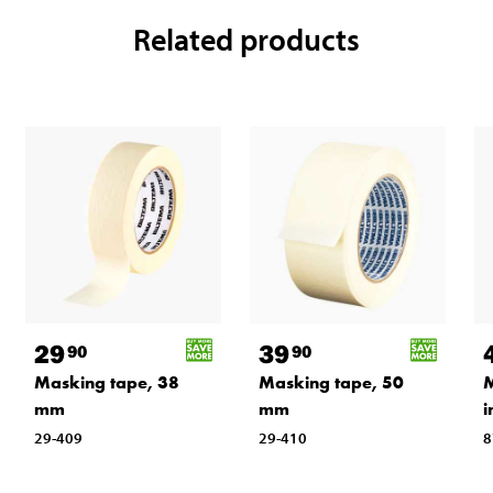
Related products
29
39
90
90
Masking tape, 38
Masking tape, 50
M
mm
mm
i
29-409
29-410
8