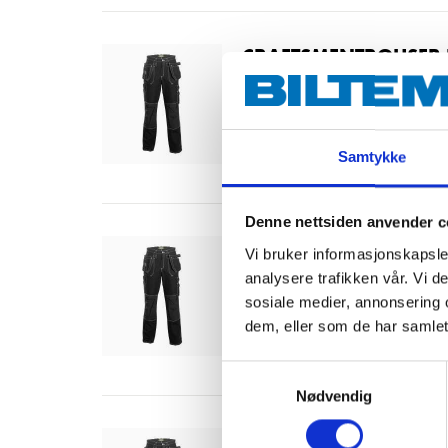
CRAFTSMENTROUSER 
21-642
38
Out of stock in all stores
Samtykke
Denne nettsiden anvender c
CRAFTSMENTROUSER 
Vi bruker informasjonskapsler
21-646
analysere trafikken vår. Vi 
sosiale medier, annonsering 
46
dem, eller som de har samlet
In stock in
1
store
Samtykkevalg
Nødvendig
CRAFTSMENTROUSER 