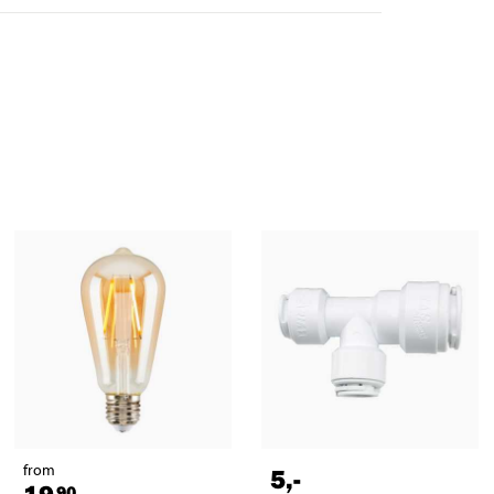
from
5
,-
90