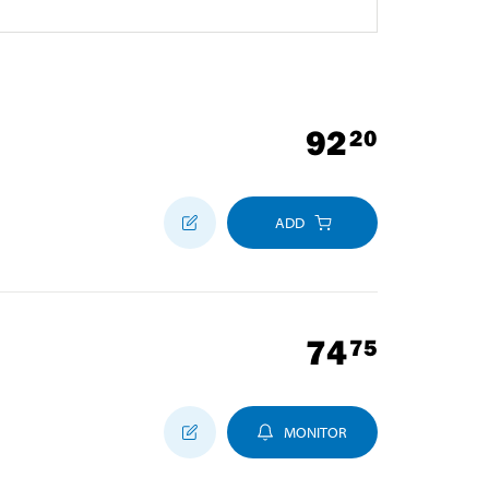
92
20
ADD
74
75
MONITOR