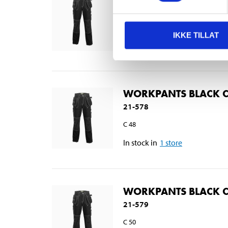
21-643
40
IKKE TILLAT
Out of stock in all stores
WORKPANTS BLACK 
21-578
C 48
In stock in
1
store
WORKPANTS BLACK 
21-579
C 50