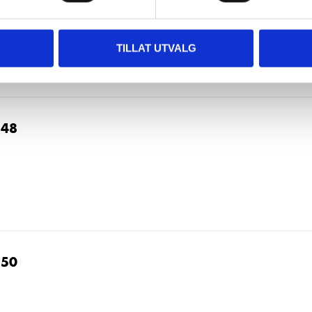
TILLAT UTVALG
C48
C50