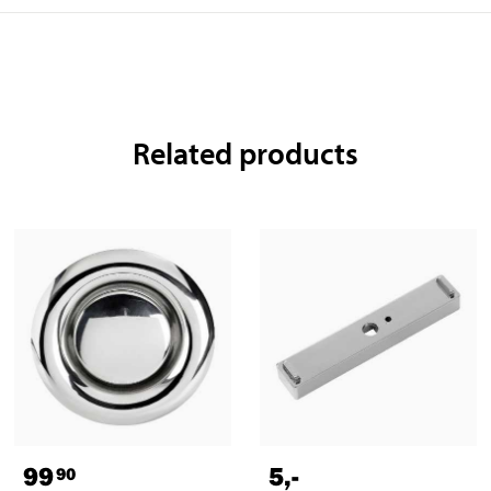
Related products
99
5
,-
90