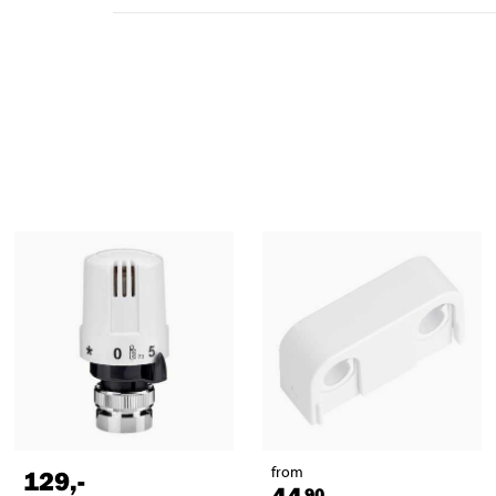
from
129
,-
90