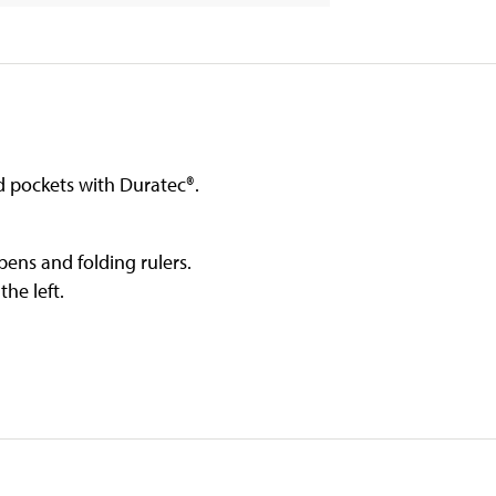
ad pockets with Duratec®.
ens and folding rulers.
he left.