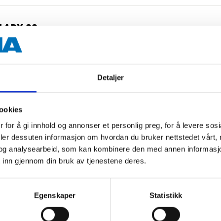
LADY 38
Detaljer
ookies
LADY 46
 for å gi innhold og annonser et personlig preg, for å levere sos
deler dessuten informasjon om hvordan du bruker nettstedet vårt,
og analysearbeid, som kan kombinere den med annen informasjon d
 inn gjennom din bruk av tjenestene deres.
Egenskaper
Statistikk
LADY 40