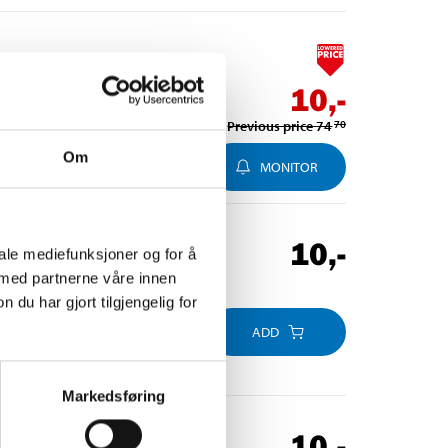
10
,-
Previous price
74
70
Om
MONITOR
10
,-
iale mediefunksjoner og for å
 med partnerne våre innen
u har gjort tilgjengelig for
ADD
Markedsføring
10
,-