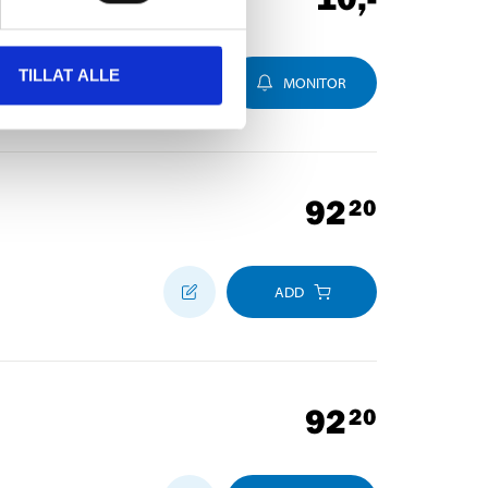
TILLAT ALLE
MONITOR
92
20
ADD
92
20