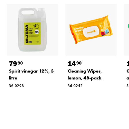
79
14
90
90
Spirit vinegar 12%, 5
Cleaning Wipes,
C
litre
lemon, 48-pack
a
36-0298
36-0242
3