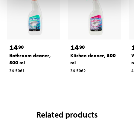
14
14
90
90
Bathroom cleaner,
Kitchen cleaner, 500
W
500 ml
ml
m
36-5061
36-5062
4
Related products