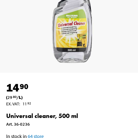
14
90
(
29
/
L
)
80
EX. VAT
:
11
92
Universal cleaner, 500 ml
Art
.
36-0236
In stock in
64
store