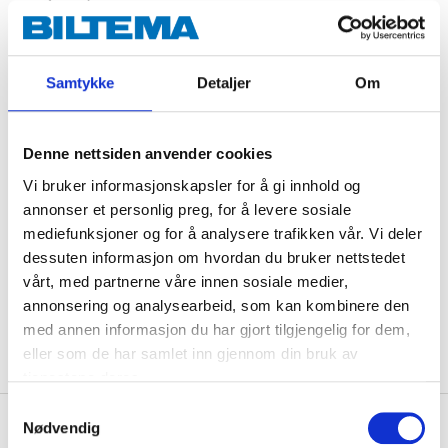
recycle both as plastic packaging.
Contains: AQUA, UREA, SODIUM LAURETH SULFATE,
C12-14 PARETH, SODIUM
Samtykke
Detaljer
Om
DODECYLBENZENESULFONATE, SODIUM
BICARBONATE, LIMONENE, SODIUM PYRITHIONE,
BENZISOTHIAZOLINONE.
Denne nettsiden anvender cookies
Vi bruker informasjonskapsler for å gi innhold og
annonser et personlig preg, for å levere sosiale
Technical specifications
mediefunksjoner og for å analysere trafikken vår. Vi deler
dessuten informasjon om hvordan du bruker nettstedet
vårt, med partnerne våre innen sosiale medier,
Volume
500 ml
annonsering og analysearbeid, som kan kombinere den
Scent
Citrus
med annen informasjon du har gjort tilgjengelig for dem,
eller som de har samlet inn gjennom din bruk av
tjenestene deres.
Samtykkevalg
Safety instructions and other information
Nødvendig