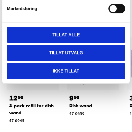
Markedsføring
Other customers also bought
TILLAT ALLE
TILLAT UTVALG
IKKE TILLAT
12
9
90
90
3-pack refill for dish
Dish wand
D
wand
47-0659
4
47-0945