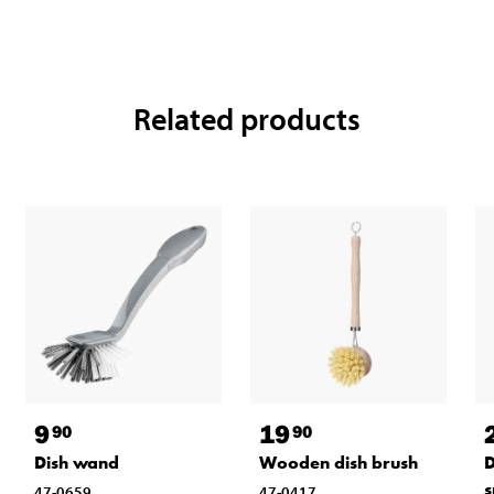
Related products
9
19
90
90
Dish wand
Wooden dish brush
D
47-0659
47-0417