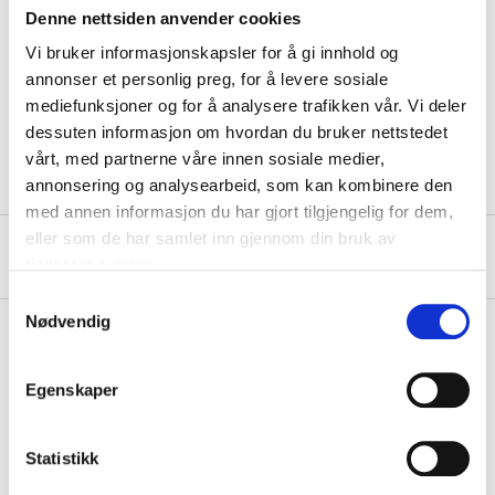
Denne nettsiden anvender cookies
Vi bruker informasjonskapsler for å gi innhold og
Technical specifications
annonser et personlig preg, for å levere sosiale
mediefunksjoner og for å analysere trafikken vår. Vi deler
Material
PP plastic, PU foam
dessuten informasjon om hvordan du bruker nettstedet
vårt, med partnerne våre innen sosiale medier,
annonsering og analysearbeid, som kan kombinere den
med annen informasjon du har gjort tilgjengelig for dem,
eller som de har samlet inn gjennom din bruk av
About the manufacturer
tjenestene deres.
Samtykkevalg
Nødvendig
Pay & Collect
Egenskaper
Pay & Collect in your local store within 2 hours!
READ MORE
Statistikk