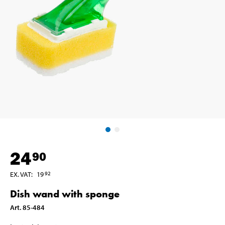
24
90
EX. VAT
:
19
92
Dish wand with sponge
Art
.
85-484