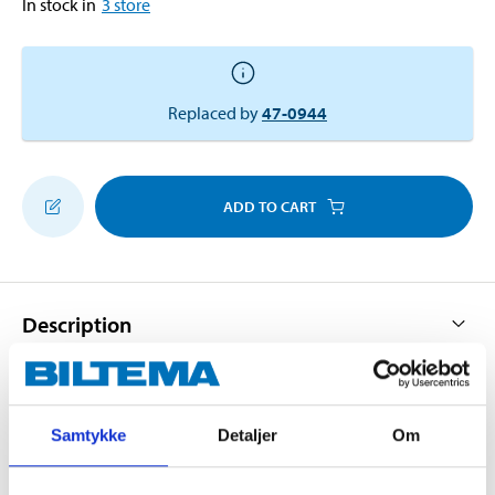
In stock in
3
store
Replaced by
47-0944
ADD TO CART
Description
The handle doubles as a container that holds
Samtykke
Detaljer
Om
washing-up liquid. A good amount of liquid comes
out of the sponge when pressure is applied.