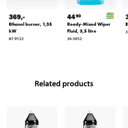
369
,-
44
90
Ethanol burner, 1,35
Ready-Mixed Wiper
E
kW
Fluid, 3,5 litre
3
87-9122
36-5052
Related products