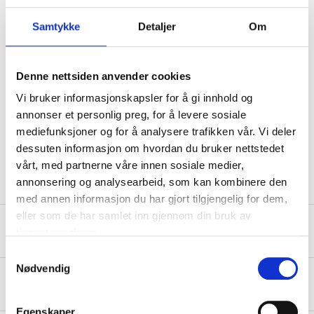
Samtykke
Detaljer
Om
Danger
EUH066 Repeated exposure may cause skin dryness or cracking.
H225 Highly flammable liquid and vapour.
Denne nettsiden anvender cookies
H319 Causes serious eye irritation.
Vi bruker informasjonskapsler for å gi innhold og
Technical specifications
annonser et personlig preg, for å levere sosiale
mediefunksjoner og for å analysere trafikken vår. Vi deler
dessuten informasjon om hvordan du bruker nettstedet
Volume
1 l
vårt, med partnerne våre innen sosiale medier,
annonsering og analysearbeid, som kan kombinere den
med annen informasjon du har gjort tilgjengelig for dem,
eller som de har samlet inn gjennom din bruk av
Safety instructions and other information
tjenestene deres.
Samtykkevalg
Nødvendig
About the manufacturer
Egenskaper