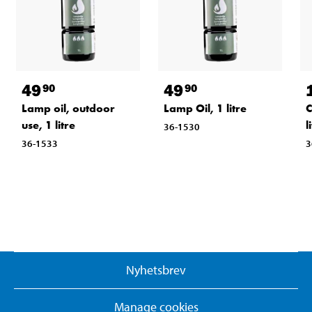
49
49
90
90
Lamp oil, outdoor
Lamp Oil, 1 litre
C
use, 1 litre
l
36-1530
36-1533
3
Nyhetsbrev
Manage cookies