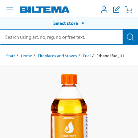
Select store
Start
Home
Fireplaces and stoves
Fuel
Ethanol fuel, 1 L