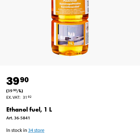
39
90
(
39
/
L
)
90
EX. VAT
:
31
92
Ethanol fuel, 1 L
Art
.
36-5841
In stock in
34
store