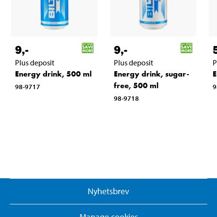
9
,-
9
,-
Plus deposit
Plus deposit
P
Energy drink, 500 ml
Energy drink, sugar-
E
free, 500 ml
98-9717
9
98-9718
Nyhetsbrev
Manage cookies