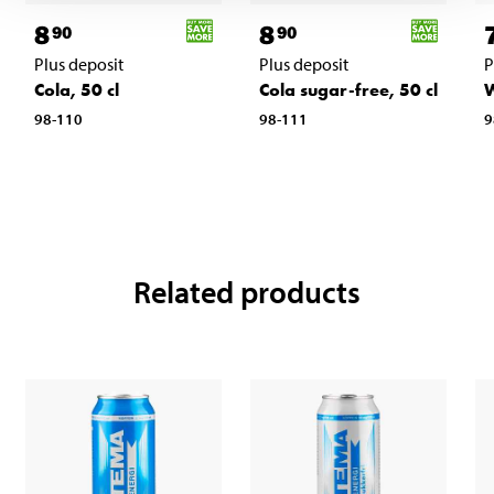
8
8
90
90
Plus deposit
Plus deposit
P
Cola, 50 cl
Cola sugar-free, 50 cl
W
98-110
98-111
9
Related products