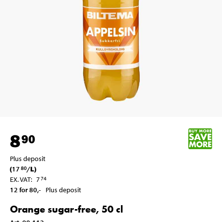
8
90
Plus deposit
(
17
/
L
)
80
EX. VAT
:
7
74
12 for 80
,-
Plus deposit
Orange sugar-free, 50 cl