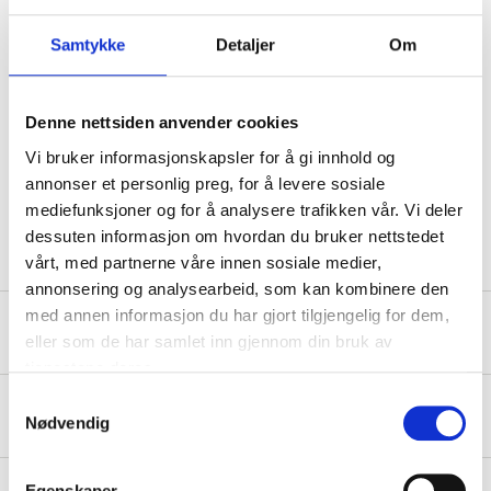
Bottle deposit fee.
Samtykke
Detaljer
Om
Technical specifications
Denne nettsiden anvender cookies
Vi bruker informasjonskapsler for å gi innhold og
Volume
50 cl
annonser et personlig preg, for å levere sosiale
Country of manufacture
Sweden
mediefunksjoner og for å analysere trafikken vår. Vi deler
dessuten informasjon om hvordan du bruker nettstedet
vårt, med partnerne våre innen sosiale medier,
annonsering og analysearbeid, som kan kombinere den
med annen informasjon du har gjort tilgjengelig for dem,
Safety instructions and other information
eller som de har samlet inn gjennom din bruk av
tjenestene deres.
Samtykkevalg
About the manufacturer
Nødvendig
Egenskaper