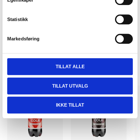
Pay & Collect
Statistikk
Pay & Collect in your local store within 2 hours!
READ MORE
Markedsføring
Other customers also bought
TILLAT ALLE
TILLAT UTVALG
IKKE TILLAT