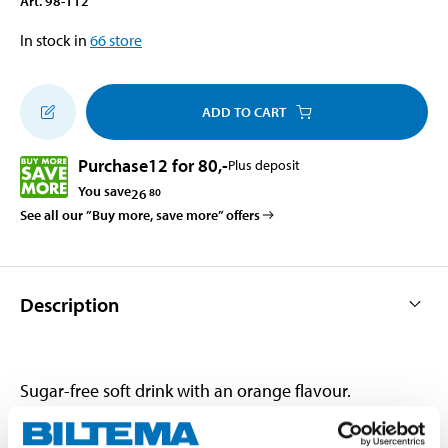
Art
.
98-112
In stock in
66
store
ADD TO CART
Purchase
12 for 80
,-
Plus deposit
You save
26
80
See all our ”Buy more, save more” offers
Description
Sugar-free soft drink with an orange flavour.
Carbonated.