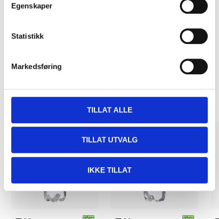
Egenskaper
Pay & Collect
Pay & Collect in your local store within 2 hours!
Statistikk
READ MORE
Markedsføring
Other customers also bought
TILLAT ALLE
TILLAT UTVALG
IKKE TILLAT