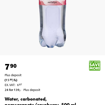
7
90
Plus deposit
(
15
/
L
)
80
EX. VAT
:
6
87
24 for 139
,-
Plus deposit
Water, carbonated,
pomegranate/raspberry, 500 ml