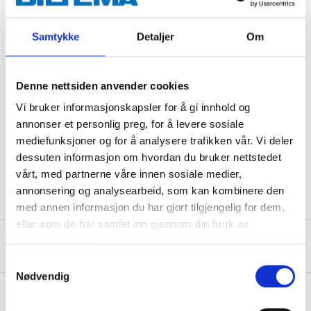
picnics, work or exercise.
Samtykke
Detaljer
Om
Bottle deposit fee.
Denne nettsiden anvender cookies
Technical specifications
Vi bruker informasjonskapsler for å gi innhold og
annonser et personlig preg, for å levere sosiale
mediefunksjoner og for å analysere trafikken vår. Vi deler
Volume
50 cl
dessuten informasjon om hvordan du bruker nettstedet
Country of manufacture
Norway
vårt, med partnerne våre innen sosiale medier,
annonsering og analysearbeid, som kan kombinere den
med annen informasjon du har gjort tilgjengelig for dem,
eller som de har samlet inn gjennom din bruk av
tjenestene deres.
About the manufacturer
Samtykkevalg
Nødvendig