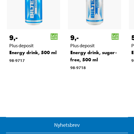
9
,-
9
,-
Plus deposit
Plus deposit
P
Energy drink, 500 ml
Energy drink, sugar-
E
free, 500 ml
98-9717
9
98-9718
Nyhetsbrev