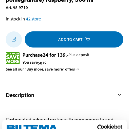
Art
.
98-9710
In stock in
42
store
ADD TO CART
Purchase
24 for 139
,-
Plus deposit
You save
50
60
See all our ”Buy more, save more” offers
Description
Carbonated mineral water with pomegranate and
raspberry flavour. Perfect with meals or for trips,