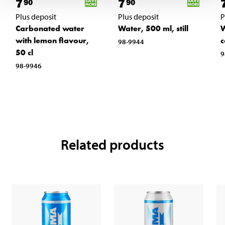
7
7
90
90
Plus deposit
Plus deposit
P
Carbonated water
Water, 500 ml, still
W
with lemon flavour,
c
98-9944
50 cl
9
98-9946
Related products