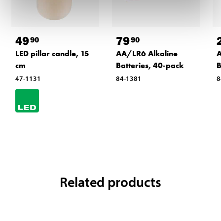
49
79
90
90
LED pillar candle, 15
AA/LR6 Alkaline
A
cm
Batteries, 40-pack
B
47-1131
84-1381
8
Related products