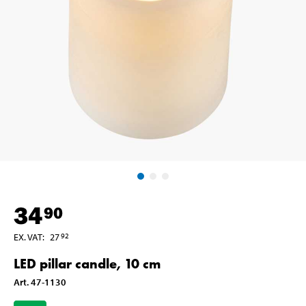
34
90
EX. VAT
:
27
92
LED pillar candle, 10 cm
Art
.
47-1130