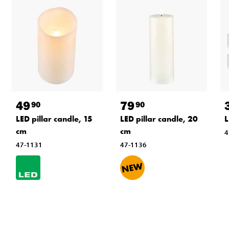
49
79
90
90
LED pillar candle, 15
LED pillar candle, 20
L
cm
cm
4
47-1131
47-1136