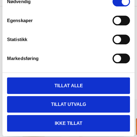
Nødvendig
Egenskaper
Pay & Collect
Statistikk
Pay & Collect in your local store within 2 hours!
READ MORE
Markedsføring
Other customers also bought
TILLAT ALLE
TILLAT UTVALG
IKKE TILLAT