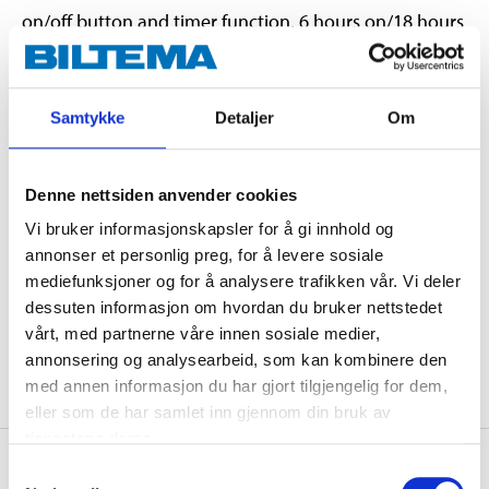
on/off button and timer function, 6 hours on/18 hours
off. Powered by 2 x AA batteries (not included).
Samtykke
Detaljer
Om
Technical specifications
Denne nettsiden anvender cookies
Height
10 cm
Vi bruker informasjonskapsler for å gi innhold og
Diameter
7,5 cm
annonser et personlig preg, for å levere sosiale
Timer
6/18 hours (on/off)
mediefunksjoner og for å analysere trafikken vår. Vi deler
dessuten informasjon om hvordan du bruker nettstedet
Battery type
2 x AA (not included)
vårt, med partnerne våre innen sosiale medier,
Material
Plastic, wax
annonsering og analysearbeid, som kan kombinere den
med annen informasjon du har gjort tilgjengelig for dem,
eller som de har samlet inn gjennom din bruk av
tjenestene deres.
About the manufacturer
Samtykkevalg