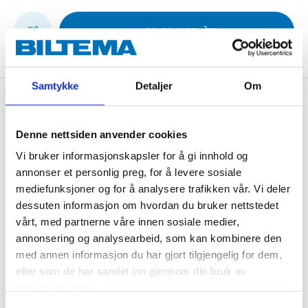
ADD TO CART
Samtykke
Detaljer
Om
Description
Denne nettsiden anvender cookies
Vi bruker informasjonskapsler for å gi innhold og
Stylish curtain rod with elegant finials. The rod is made
annonser et personlig preg, for å levere sosiale
of steel and the length is adjustable between 110 and
mediefunksjoner og for å analysere trafikken vår. Vi deler
210 cm. Supplied with wall brackets and finials.
dessuten informasjon om hvordan du bruker nettstedet
vårt, med partnerne våre innen sosiale medier,
annonsering og analysearbeid, som kan kombinere den
Technical specifications
med annen informasjon du har gjort tilgjengelig for dem,
eller som de har samlet inn gjennom din bruk av
tjenestene deres.
Length
110–210 cm