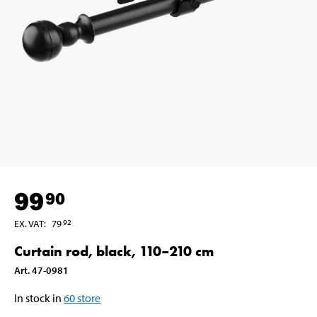
99
90
EX. VAT
:
79
92
Curtain rod, black, 110–210 cm
Art
.
47-0981
In stock in
60
store