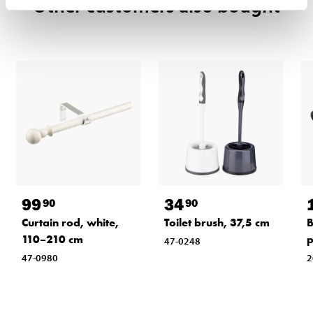
Other customers also bought
99
34
90
90
Curtain rod, white,
Toilet brush, 37,5 cm
B
110–210 cm
47-0248
47-0980
2