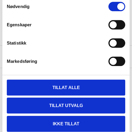
Samtykkevalg
Material
Steel (Q195)
Nødvendig
Colour
Black
Weight
980 g
Egenskaper
Statistikk
About the manufacturer
Markedsføring
TILLAT ALLE
Pay & Collect
Pay & Collect in your local store within 2 hours!
TILLAT UTVALG
READ MORE
IKKE TILLAT