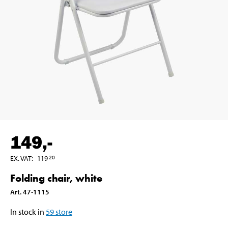
149
,-
EX. VAT
:
119
20
Folding chair, white
Art
.
47-1115
In stock in
59
store