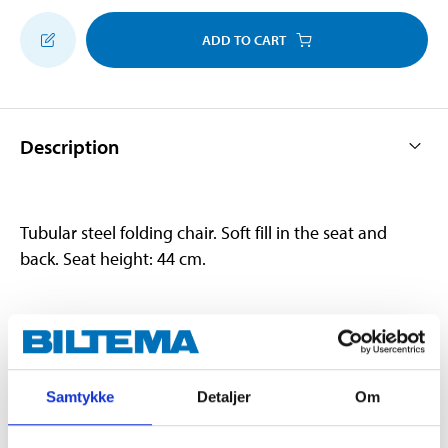
ADD TO CART
Description
Tubular steel folding chair. Soft fill in the seat and
back. Seat height: 44 cm.
Technical specifications
Height
80 cm
Samtykke
Detaljer
Om
Width
45 cm