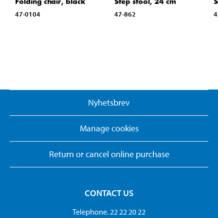
Folding chair, black
Step stool, 24 cm
S
47-0104
47-862
4
Nyhetsbrev
Manage cookies
Return or cancel online purchase
CONTACT US
Telephone. 22 22 20 22