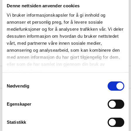
Depth
49 cm
Denne nettsiden anvender cookies
Sitting height
44 cm
Vi bruker informasjonskapsler for å gi innhold og
annonser et personlig preg, for å levere sosiale
Maximum load
110 kg
mediefunksjoner og for å analysere trafikken vår. Vi deler
Material
steel, PVC plastic
dessuten informasjon om hvordan du bruker nettstedet
vårt, med partnerne våre innen sosiale medier,
Colour
White
annonsering og analysearbeid, som kan kombinere den
med annen informasjon du har gjort tilgjengelig for dem,
eller som de har samlet inn gjennom din bruk av
tjenestene deres.
About the manufacturer
Samtykkevalg
Nødvendig
Egenskaper
Pay & Collect
Pay & Collect in your local store within 2 hours!
Statistikk
READ MORE