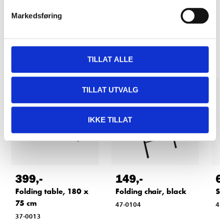
Markedsføring
Other customers also bought
TILLAT ALLE
TILLAT UTVALG
IKKE TILLAT
399
,-
149
,-
Folding table, 180 x
Folding chair, black
S
75 cm
47-0104
4
37-0013