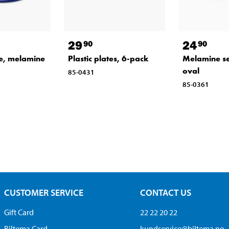
29
24
90
90
te, melamine
Plastic plates, 6-pack
Melamine se
oval
85-0431
85-0361
CUSTOMER SERVICE
CONTACT US
Gift Card
22 22 20 22
Biltema Card
kundservice@biltema.no