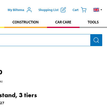
My Biltema
Shopping List
Cart
CONSTRUCTION
CAR CARE
TOOLS
0
92
stand, 3 tiers
327