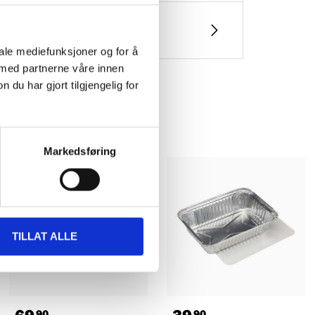
iale mediefunksjoner og for å
 med partnerne våre innen
u har gjort tilgjengelig for
Markedsføring
TILLAT ALLE
90
90