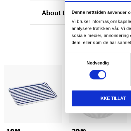
About the manufacturer
Denne nettsiden anvender c
Vi bruker informasjonskapsler
analysere trafikken vår. Vi 
sosiale medier, annonsering 
dem, eller som de har samlet
Samtykkevalg
Nødvendig
IKKE TILLAT
90
90