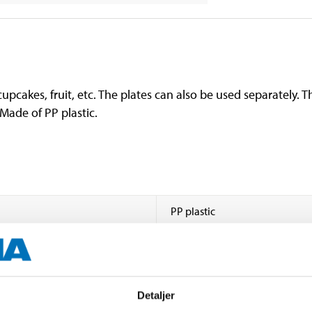
 cupcakes, fruit, etc. The plates can also be used separately. 
. Made of PP plastic.
PP plastic
25,5 cm (largest dish)
27,5 cm
Detaljer