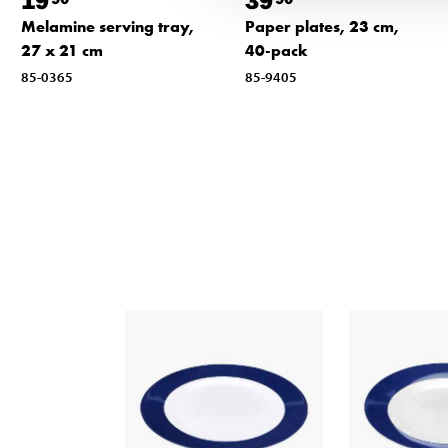
19
39
Melamine serving tray,
Paper plates, 23 cm,
27 x 21 cm
40-pack
85-0365
85-9405