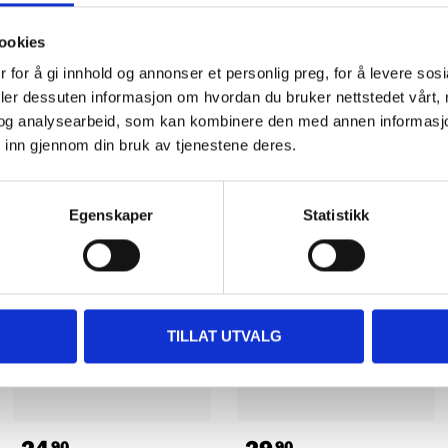
ookies
 for å gi innhold og annonser et personlig preg, for å levere sos
deler dessuten informasjon om hvordan du bruker nettstedet vårt,
og analysearbeid, som kan kombinere den med annen informasjon d
Other customers also bought
 inn gjennom din bruk av tjenestene deres.
Egenskaper
Statistikk
TILLAT UTVALG
90
90