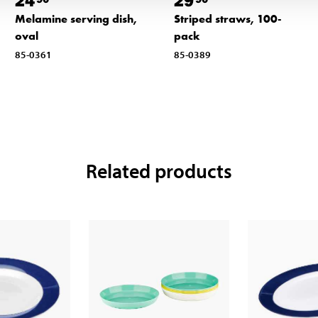
24
29
Melamine serving dish,
Striped straws, 100-
oval
pack
85-0361
85-0389
Related products