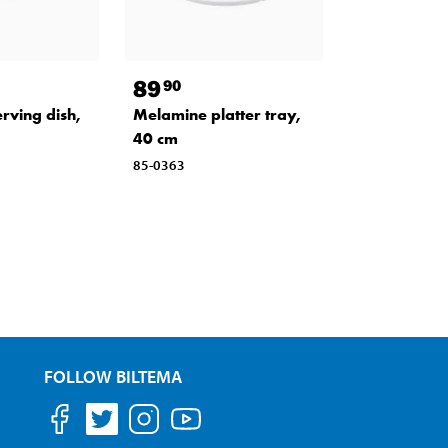
89
90
rving dish,
Melamine platter tray,
40 cm
85-0363
FOLLOW BILTEMA