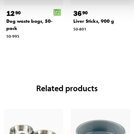
12
36
90
90
Dog waste bags, 50-
Liver Sticks, 900 g
pack
50-801
50-995
Related products