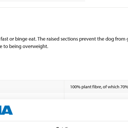
 fast or binge eat. The raised sections prevent the dog from
ne to being overweight.
100% plant fibre, of which 70
25/30 cm
7,2 cm