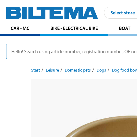
Select store
CAR - MC
BIKE - ELECTRICAL BIKE
BOAT
Start
Leisure
Domestic pets
Dogs
Dog food bow