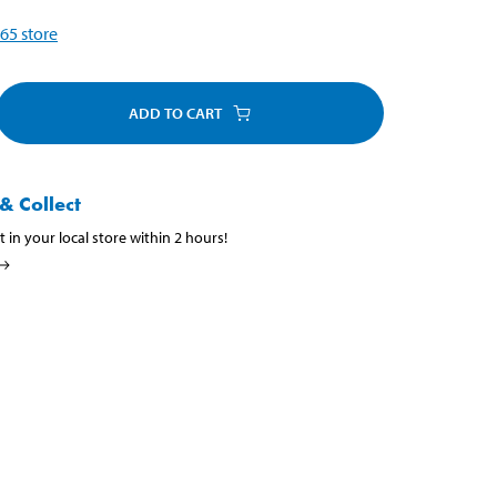
65
store
ADD TO CART
& Collect
t in your local store within 2 hours!