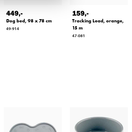
449
,-
159
,-
Dog bed, 98 x 78 cm
Tracking Lead, orange,
15 m
49-914
47-081