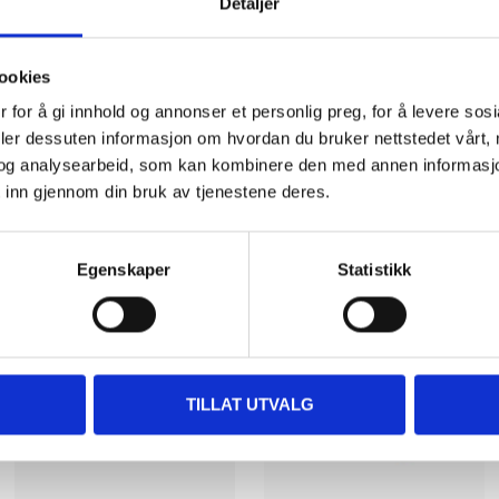
Detaljer
ookies
 for å gi innhold og annonser et personlig preg, for å levere sos
deler dessuten informasjon om hvordan du bruker nettstedet vårt,
og analysearbeid, som kan kombinere den med annen informasjon d
 inn gjennom din bruk av tjenestene deres.
Other customers also bought
Egenskaper
Statistikk
TILLAT UTVALG