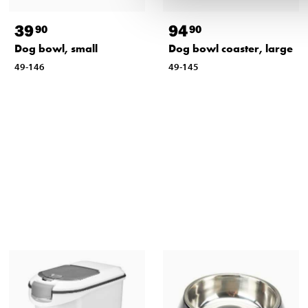
39
94
90
90
Dog bowl, small
Dog bowl coaster, large
49-146
49-145