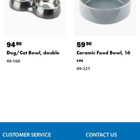
94
59
90
90
Dog/Cat Bowl, double
Ceramic Food Bowl, 16
cm
49-160
49-221
CUSTOMER SERVICE
CONTACT US