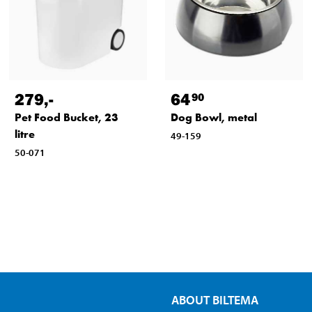
279
,-
64
90
Pet Food Bucket, 23
Dog Bowl, metal
litre
49-159
50-071
ABOUT BILTEMA