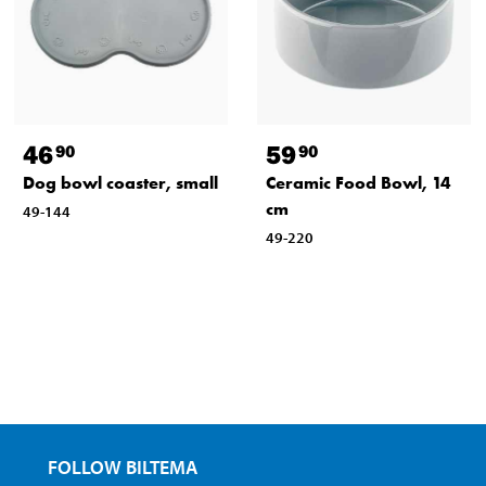
46
59
90
90
Dog bowl coaster, small
Ceramic Food Bowl, 14
cm
49-144
49-220
FOLLOW BILTEMA