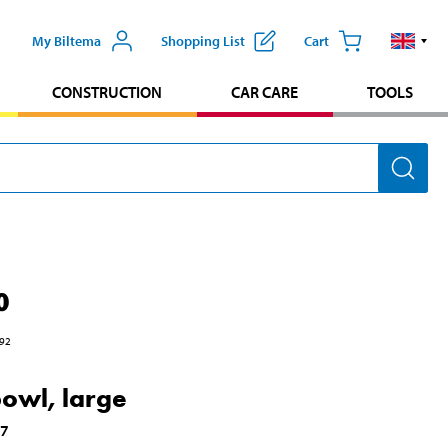
My Biltema
Shopping List
Cart
CONSTRUCTION
CAR CARE
TOOLS
0
92
owl, large
47