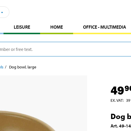
LEISURE
HOME
OFFICE - MULTIMEDIA
ls
Dog bowl, large
49
9
EX. VAT
:
39
Dog b
Art
.
49-1