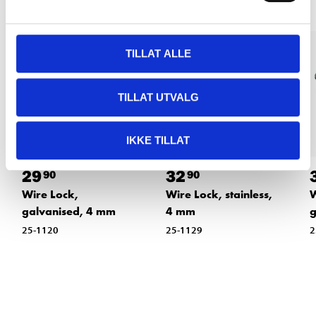
TILLAT ALLE
TILLAT UTVALG
IKKE TILLAT
29
32
90
90
Wire Lock,
Wire Lock, stainless,
W
galvanised, 4 mm
4 mm
g
25-1120
25-1129
2