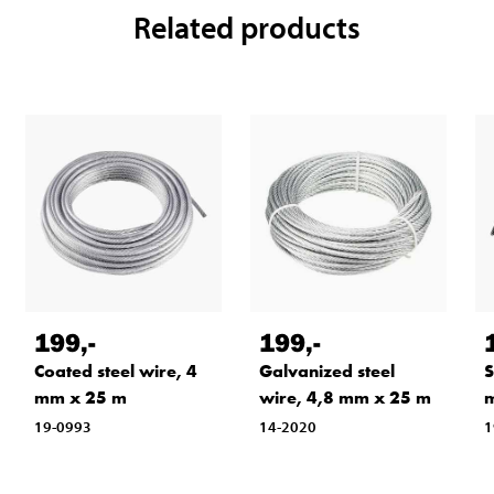
Related products
199
,-
199
,-
Coated steel wire, 4
Galvanized steel
S
mm x 25 m
wire, 4,8 mm x 25 m
19-0993
14-2020
1