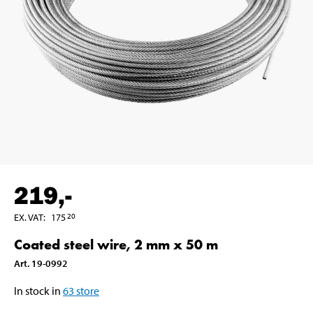
219
,-
EX. VAT
:
175
20
Coated steel wire, 2 mm x 50 m
Art
.
19-0992
In stock in
63
store