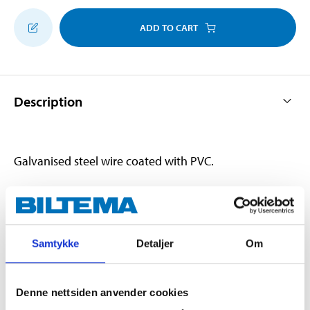
ADD TO CART
Description
Galvanised steel wire coated with PVC.
Technical specifications
Samtykke
Detaljer
Om
Internal diameter
2 mm
External diameter
3 mm
Denne nettsiden anvender cookies
Length
50 m