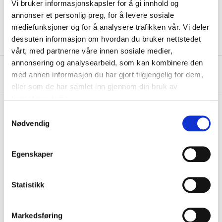
Vi bruker informasjonskapsler for å gi innhold og
70% galvanized steel wire,
Material
annonser et personlig preg, for å levere sosiale
30% PVC
mediefunksjoner og for å analysere trafikken vår. Vi deler
dessuten informasjon om hvordan du bruker nettstedet
vårt, med partnerne våre innen sosiale medier,
annonsering og analysearbeid, som kan kombinere den
About the manufacturer
med annen informasjon du har gjort tilgjengelig for dem,
eller som de har samlet inn gjennom din bruk av
tjenestene deres.
Samtykkevalg
Nødvendig
Pay & Collect
Pay & Collect in your local store within 2 hours!
Egenskaper
READ MORE
Statistikk
Other customers also bought
Markedsføring