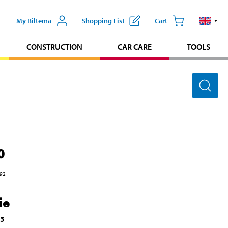
My Biltema
Shopping List
Cart
CONSTRUCTION
CAR CARE
TOOLS
0
92
ie
63