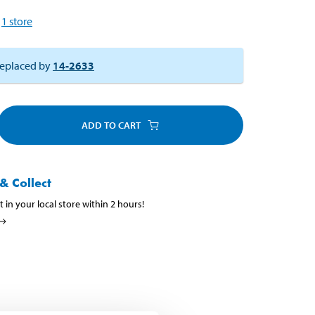
1
store
eplaced by
14-2633
ADD TO CART
& Collect
t in your local store within 2 hours!