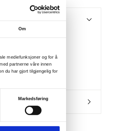
Om
aling plastic bags, etc. Green.
iale mediefunksjoner og for å
 med partnerne våre innen
u har gjort tilgjengelig for
Markedsføring