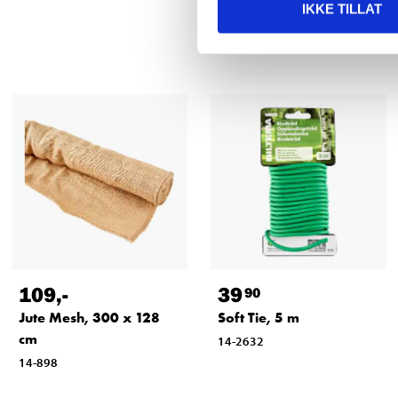
IKKE TILLAT
109
,-
39
90
Jute Mesh, 300 x 128
Soft Tie, 5 m
cm
14-2632
14-898