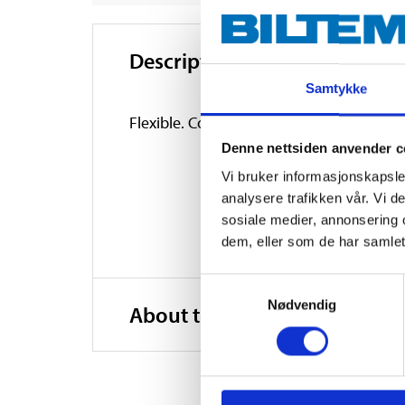
Description
Samtykke
Flexible. Comes complete with holder, han
Denne nettsiden anvender c
Vi bruker informasjonskapsler
analysere trafikken vår. Vi 
sosiale medier, annonsering 
dem, eller som de har samlet
Samtykkevalg
Nødvendig
About the manufacturer