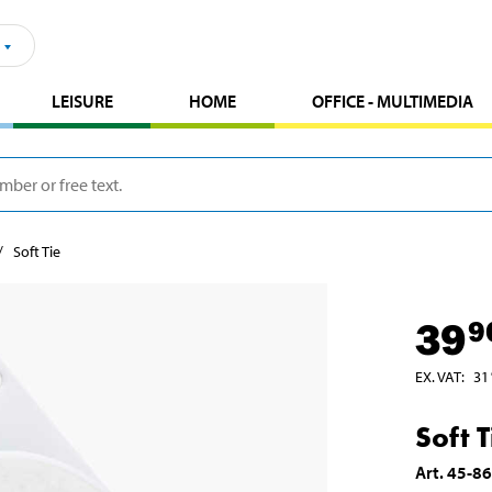
LEISURE
HOME
OFFICE - MULTIMEDIA
Soft Tie
39
9
EX. VAT
:
31
Soft T
Art
.
45-8