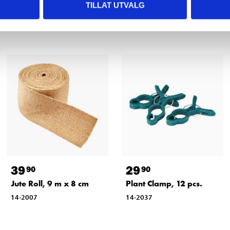
TILLAT UTVALG
Related products
39
29
90
90
Jute Roll, 9 m x 8 cm
Plant Clamp, 12 pcs.
14-2007
14-2037