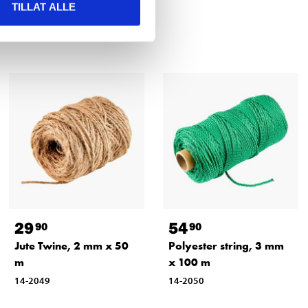
TILLAT ALLE
29
54
90
90
Jute Twine, 2 mm x 50
Polyester string, 3 mm
m
x 100 m
14-2049
14-2050