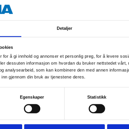
Detaljer
ging eyelet, and cutter. Perfect for tying flowers, bushes, se
ookies
 for å gi innhold og annonser et personlig preg, for å levere sos
deler dessuten informasjon om hvordan du bruker nettstedet vårt,
og analysearbeid, som kan kombinere den med annen informasjon d
 inn gjennom din bruk av tjenestene deres.
Egenskaper
Statistikk