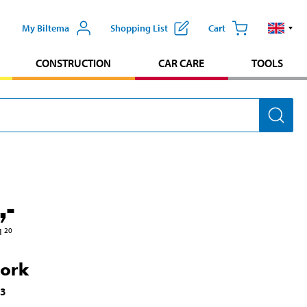
My Biltema
Shopping List
Cart
CONSTRUCTION
CAR CARE
TOOLS
,-
1
20
Fork
93