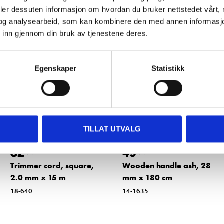
Other customers also bought
deler dessuten informasjon om hvordan du bruker nettstedet vårt,
og analysearbeid, som kan kombinere den med annen informasjon d
 inn gjennom din bruk av tjenestene deres.
Egenskaper
Statistikk
TILLAT UTVALG
32
49
90
90
Trimmer cord, square,
Wooden handle ash, 28
2.0 mm x 15 m
mm x 180 cm
18-640
14-1635