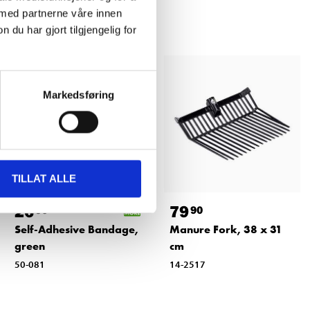
 med partnerne våre innen
u har gjort tilgjengelig for
Markedsføring
TILLAT ALLE
26
79
90
90
Self-Adhesive Bandage,
Manure Fork, 38 x 31
green
cm
50-081
14-2517