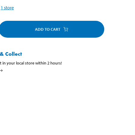
1
store
ADD TO CART
& Collect
t in your local store within 2 hours!