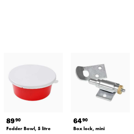
89
64
90
90
Fodder Bowl, 5 litre
Box lock, mini