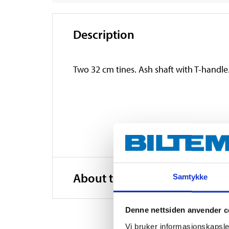
Description
Two 32 cm tines. Ash shaft with T-handle
About the manufacturer
Samtykke
Denne nettsiden anvender c
Vi bruker informasjonskapsler