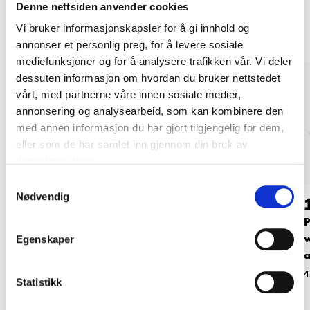
Other customers also bought
Denne nettsiden anvender cookies
Vi bruker informasjonskapsler for å gi innhold og
annonser et personlig preg, for å levere sosiale
mediefunksjoner og for å analysere trafikken vår. Vi deler
dessuten informasjon om hvordan du bruker nettstedet
vårt, med partnerne våre innen sosiale medier,
annonsering og analysearbeid, som kan kombinere den
med annen informasjon du har gjort tilgjengelig for dem,
eller som de har samlet inn gjennom din bruk av
tjenestene deres.
Samtykkevalg
Nødvendig
94
199
,-
90
Pool pump filter
Filter balls for pool
P
sand, 25 kg
cleaning, 500 g
w
Egenskaper
a
14-5406
45-6056
4
Statistikk