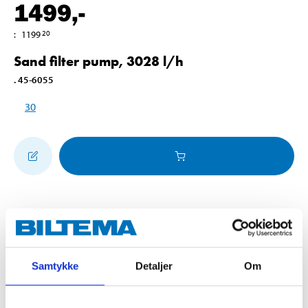
1499
,-
:
1199
20
Sand filter pump, 3028 l/h
.
45-6055
30
Pay & Collect
Pay & Collect in your local store within 2 hours!
Samtykke
Detaljer
Om