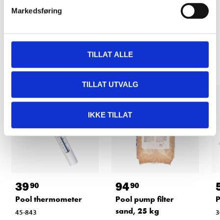
Markedsføring
Related products
TILLAT ALLE
TILLAT UTVALG
IKKE TILLAT
39
94
90
90
Pool thermometer
Pool pump filter
P
sand, 25 kg
45-843
3