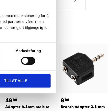
iale mediefunksjoner og for å
 med partnerne våre innen
u har gjort tilgjengelig for
Markedsføring
TILLAT ALLE
19
9
90
90
Adapter 6.3mm male to
Branch adapter 3.5 mm