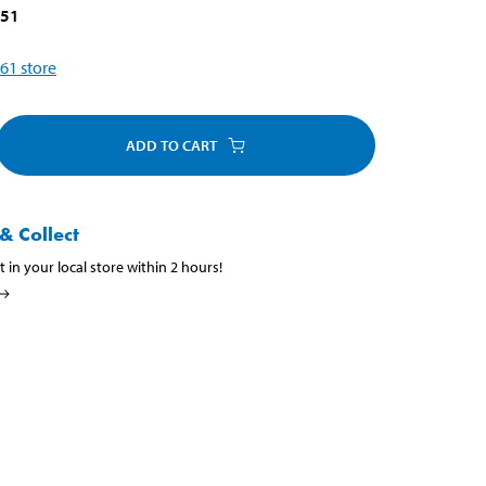
051
61
store
ADD TO CART
& Collect
t in your local store within 2 hours!