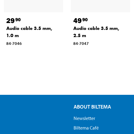
29
49
90
90
Audio cable 3.5 mm,
Audio cable 3.5 mm,
1.0 m
2.5 m
84-7046
84-7047
ABOUT BILTEMA
Newsletter
Biltema Café