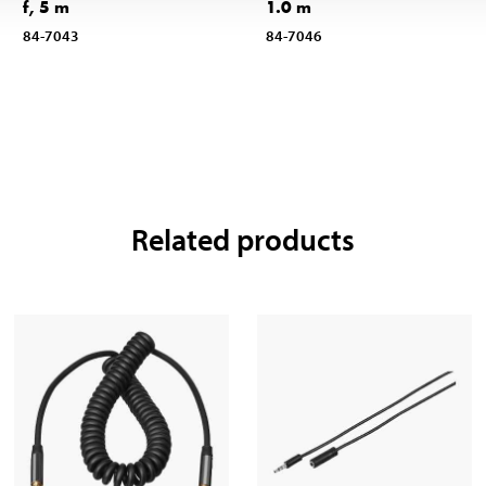
f, 5 m
1.0 m
84-7043
84-7046
Related products