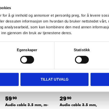
ookies
 for å gi innhold og annonser et personlig preg, for å levere sos
deler dessuten informasjon om hvordan du bruker nettstedet vårt,
Other customers also bought
og analysearbeid, som kan kombinere den med annen informasjon d
 inn gjennom din bruk av tjenestene deres.
Egenskaper
Statistikk
TILLAT UTVALG
59
29
90
90
Audio cable 3.5 mm, m-
Audio cable 3.5 mm,