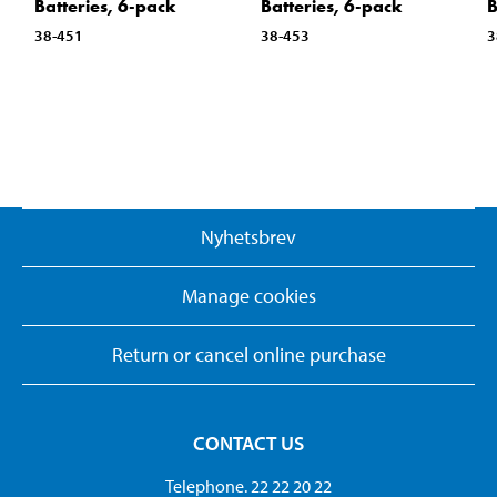
Batteries, 6-pack
Batteries, 6-pack
B
38-451
38-453
3
Nyhetsbrev
Manage cookies
Return or cancel online purchase
CONTACT US
Telephone. 22 22 20 22