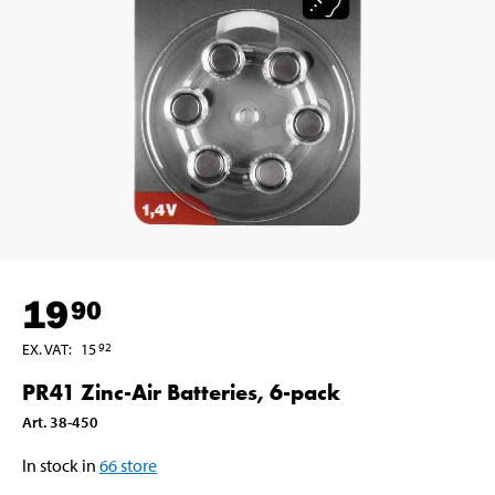
19
90
EX. VAT
:
15
92
PR41 Zinc-Air Batteries, 6-pack
Art
.
38-450
In stock in
66
store