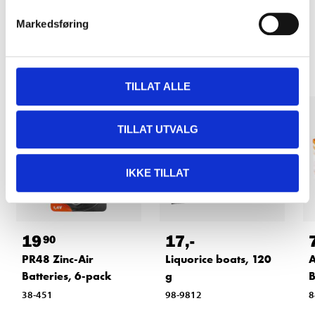
Markedsføring
Other customers also bought
TILLAT ALLE
TILLAT UTVALG
IKKE TILLAT
19
17
,-
90
PR48 Zinc-Air
Liquorice boats, 120
A
Batteries, 6-pack
g
B
38-451
98-9812
8