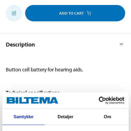
ADD TO CART
Description
Button cell battery for hearing aids.
Technical specifications
Voltage
1,45 V
Samtykke
Detaljer
Om
Capacity
156 mAh
Diameter
7,9 mm