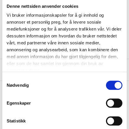
Denne nettsiden anvender cookies
Thickness
3,6 mm
Vi bruker informasjonskapsler for å gi innhold og
Battery type
Zink-luft
annonser et personlig preg, for å levere sosiale
Rechargeable
No
mediefunksjoner og for å analysere trafikken vår. Vi deler
dessuten informasjon om hvordan du bruker nettstedet
Quantity
6 pcs
vårt, med partnerne våre innen sosiale medier,
annonsering og analysearbeid, som kan kombinere den
med annen informasjon du har gjort tilgjengelig for dem,
eller som de har samlet inn gjennom din bruk av
About the manufacturer
tjenestene deres.
Samtykkevalg
Nødvendig
Pay & Collect
Egenskaper
Pay & Collect in your local store within 2 hours!
READ MORE
Statistikk