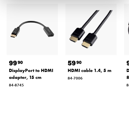
99
59
90
90
DisplayPort to HDMI
HDMI cable 1.4, 5 m
D
adapter, 15 cm
8
84-7006
84-8745
8