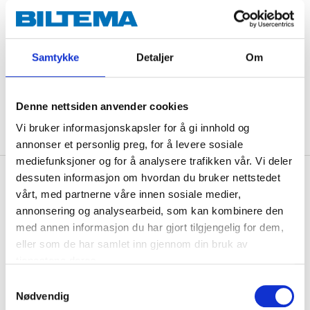
Replaced by
84-8760
Samtykke
Detaljer
Om
Denne nettsiden anvender cookies
ADD TO CART
Vi bruker informasjonskapsler for å gi innhold og
annonser et personlig preg, for å levere sosiale
mediefunksjoner og for å analysere trafikken vår. Vi deler
dessuten informasjon om hvordan du bruker nettstedet
Description
vårt, med partnerne våre innen sosiale medier,
annonsering og analysearbeid, som kan kombinere den
med annen informasjon du har gjort tilgjengelig for dem,
XGA cable for screen resolution min. 1024x768.
eller som de har samlet inn gjennom din bruk av
Connects screen/TV or projector to a computer.
tjenestene deres.
Double-screened with interference-suppressing
Samtykkevalg
ferrites. 15 pin HD. Nickel-plated. Male-Male.
Nødvendig