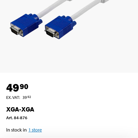
49
90
EX. VAT
:
39
92
XGA-XGA
Art
.
84-876
In stock in
1
store