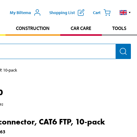
My Biltema
Shopping List
Cart
CONSTRUCTION
CAR CARE
TOOLS
P, 10-pack
0
92
connector, CAT6 FTP, 10-pack
963