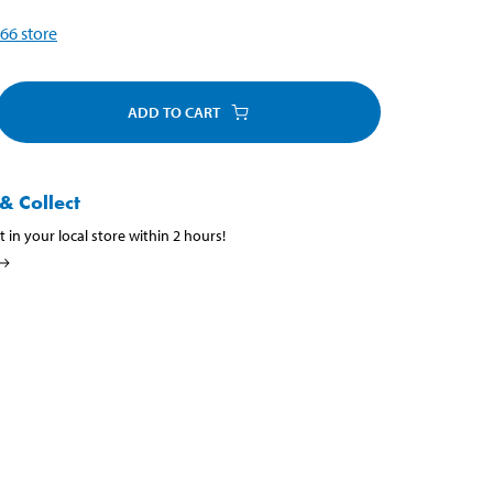
66
store
ADD TO CART
& Collect
t in your local store within 2 hours!