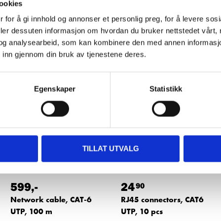
ookies
 for å gi innhold og annonser et personlig preg, for å levere sos
deler dessuten informasjon om hvordan du bruker nettstedet vårt,
Other customers also bought
og analysearbeid, som kan kombinere den med annen informasjon d
 inn gjennom din bruk av tjenestene deres.
Egenskaper
Statistikk
TILLAT UTVALG
599
,-
24
90
Network cable, CAT-6
RJ45 connectors, CAT6
UTP, 100 m
UTP, 10 pcs