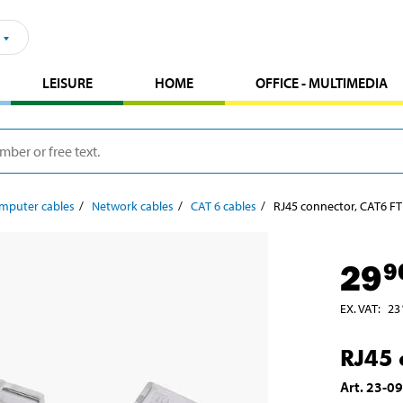
LEISURE
HOME
OFFICE - MULTIMEDIA
mputer cables
Network cables
CAT 6 cables
RJ45 connector, CAT6 FT
29
9
EX. VAT
:
23
RJ45 
Art
.
23-0