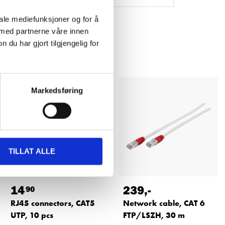
iale mediefunksjoner og for å
 med partnerne våre innen
u har gjort tilgjengelig for
Markedsføring
TILLAT ALLE
14
239
,-
90
RJ45 connectors, CAT5
Network cable, CAT 6
UTP, 10 pcs
FTP/LSZH, 30 m