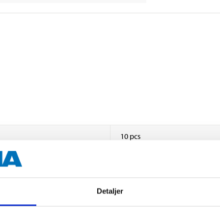
10 pcs
RJ45
Detaljer