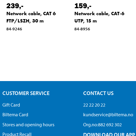
239
,-
159
,-
Network cable, CAT 6
Network cable, CAT-6
FTP/LSZH, 30 m
UTP, 15 m
84-9246
84-8956
CUSTOMER SERVICE
CONTACT US
Gift Card
22 22 20 22
Biltema Card
kundservice@biltema.no
Stores and opening hours
Org.no:882 692 302
Product Recall
DOWNLOAD OUR APP