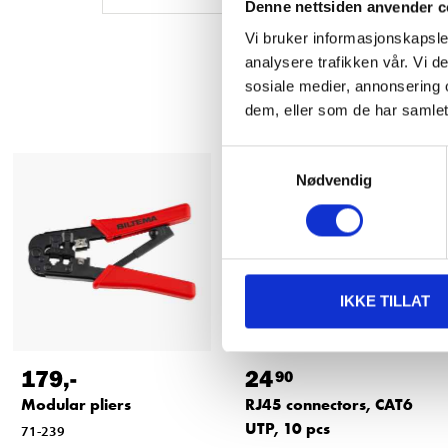
Denne nettsiden anvender c
Vi bruker informasjonskapsler
analysere trafikken vår. Vi 
sosiale medier, annonsering 
dem, eller som de har samlet
Samtykkevalg
Nødvendig
IKKE TILLAT
179
,-
24
90
Modular pliers
RJ45 connectors, CAT6
UTP, 10 pcs
71-239