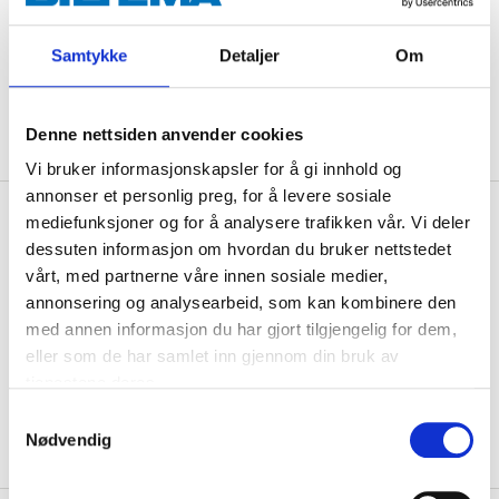
Samtykke
Detaljer
Om
The product is excluded from our product range.
Denne nettsiden anvender cookies
Vi bruker informasjonskapsler for å gi innhold og
annonser et personlig preg, for å levere sosiale
Description
mediefunksjoner og for å analysere trafikken vår. Vi deler
dessuten informasjon om hvordan du bruker nettstedet
vårt, med partnerne våre innen sosiale medier,
annonsering og analysearbeid, som kan kombinere den
Mobile phone case with credit card slot on the back.
med annen informasjon du har gjort tilgjengelig for dem,
Made of imitation leather.
eller som de har samlet inn gjennom din bruk av
tjenestene deres.
Samtykkevalg
Nødvendig