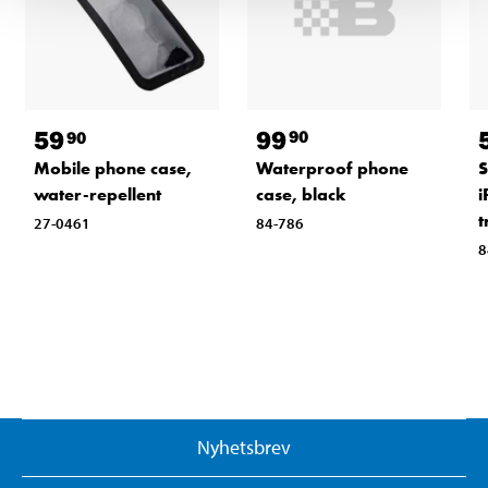
99
59
90
90
Waterproof phone
Mobile phone case,
S
case, black
water-repellent
i
t
84-786
27-0461
8
Nyhetsbrev