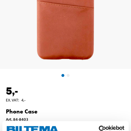
5
,-
EX. VAT
:
4
,-
Phone Case
Art
.
84-8403
Out of stock in all stores