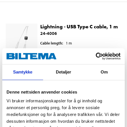
Lightning - USB Type C cable, 1 m
24-4006
Cable length
:
1
m
In stock in
1
store
99
90
Samtykke
Detaljer
Om
Denne nettsiden anvender cookies
Lightning - USB Type C cable, 2 m
Vi bruker informasjonskapsler for å gi innhold og
24-4007
annonser et personlig preg, for å levere sosiale
Cable length
:
2
m
mediefunksjoner og for å analysere trafikken vår. Vi deler
dessuten informasjon om hvordan du bruker nettstedet
In stock in
1
store