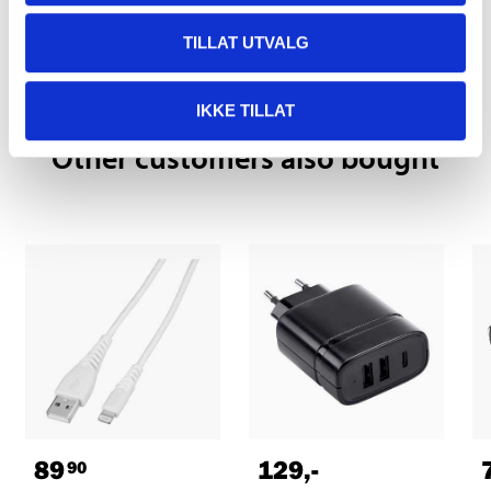
Pay & Collect in your local store within 2 hours!
TILLAT UTVALG
READ MORE
IKKE TILLAT
Other customers also bought
89
129
,-
90