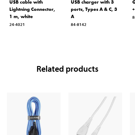
USB cable with
USB charger with 3
Q
Lightning Connector,
ports, Types A & C, 3
+
1 m, white
A
8
24-4021
84-8142
Related products