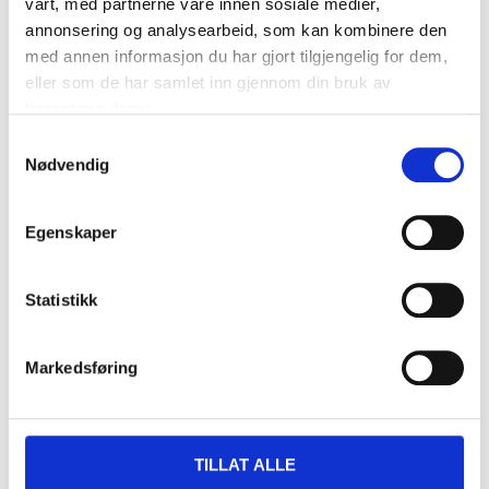
vårt, med partnerne våre innen sosiale medier,
annonsering og analysearbeid, som kan kombinere den
109
,-
med annen informasjon du har gjort tilgjengelig for dem,
eller som de har samlet inn gjennom din bruk av
tjenestene deres.
Lightning - USB Type C cable, 3 m
Samtykkevalg
Nødvendig
24-4008
Cable length
:
3
m
Egenskaper
In stock in
1
store
Statistikk
129
,-
Markedsføring
TILLAT ALLE
Pay & Collect