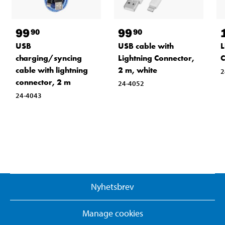
99
99
90
90
USB
USB cable with
L
charging/syncing
Lightning Connector,
C
cable with lightning
2 m, white
2
connector, 2 m
24-4052
24-4043
Nyhetsbrev
Manage cookies