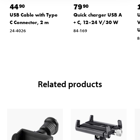
44
79
90
90
USB Cable with Type
Quick charger USB A
U
C Connector, 2 m
+ C, 12–24 V/30 W
V
U
24-4026
84-169
8
Related products