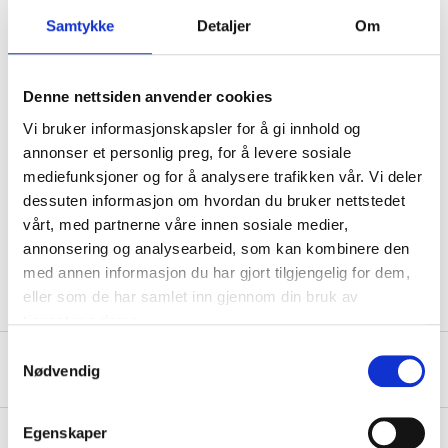
Samtykke
Detaljer
Om
Technical specifications
Dimensions
75 x 200 x 130 mm
Denne nettsiden anvender cookies
Jaw width
58–90 mm
Vi bruker informasjonskapsler for å gi innhold og
annonser et personlig preg, for å levere sosiale
Length
88–128 mm (arm)
mediefunksjoner og for å analysere trafikken vår. Vi deler
Tilt angle
180 °
dessuten informasjon om hvordan du bruker nettstedet
Operating temperature
-20 – +90 °C (suction cup)
vårt, med partnerne våre innen sosiale medier,
annonsering og analysearbeid, som kan kombinere den
Weight
191 g
med annen informasjon du har gjort tilgjengelig for dem,
eller som de har samlet inn gjennom din bruk av
tjenestene deres.
Samtykkevalg
About the manufacturer
Nødvendig
Egenskaper