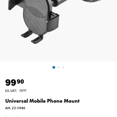
99
90
EX. VAT
:
79
92
Universal Mobile Phone Mount
Art
.
22-1946