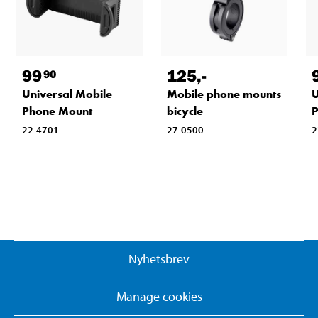
99
125
,-
90
Universal Mobile
Mobile phone mounts
U
Phone Mount
bicycle
P
22-4701
27-0500
2
Nyhetsbrev
Manage cookies