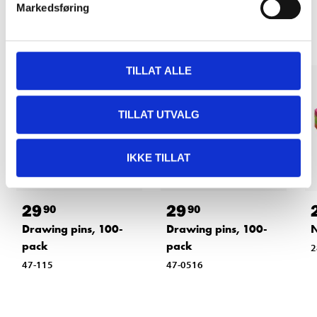
Other customers also bought
Markedsføring
TILLAT ALLE
TILLAT UTVALG
IKKE TILLAT
29
29
90
90
Drawing pins, 100-
Drawing pins, 100-
N
pack
pack
2
47-115
47-0516