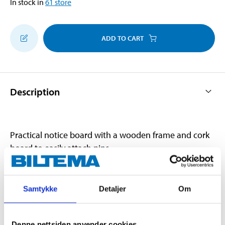
In stock in
61
store
ADD TO CART
Description
Practical notice board with a wooden frame and cork
board to easily attach pins.
Technical specifications
Samtykke
Detaljer
Om
Length
60 cm
Denne nettsiden anvender cookies