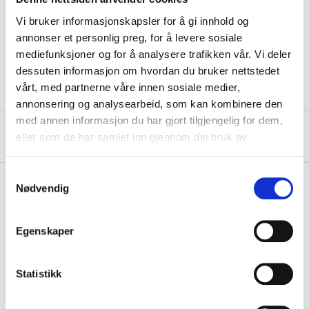
Width
40 cm
Vi bruker informasjonskapsler for å gi innhold og
Thickness
1,5 cm
annonser et personlig preg, for å levere sosiale
mediefunksjoner og for å analysere trafikken vår. Vi deler
Material
Wood, cork
dessuten informasjon om hvordan du bruker nettstedet
vårt, med partnerne våre innen sosiale medier,
annonsering og analysearbeid, som kan kombinere den
med annen informasjon du har gjort tilgjengelig for dem,
About the manufacturer
eller som de har samlet inn gjennom din bruk av
tjenestene deres.
Samtykkevalg
Nødvendig
Pay & Collect
Egenskaper
Pay & Collect in your local store within 2 hours!
READ MORE
Statistikk