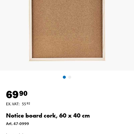
69
90
EX. VAT
:
55
92
Notice board cork, 60 x 40 cm
Art
.
47-0999