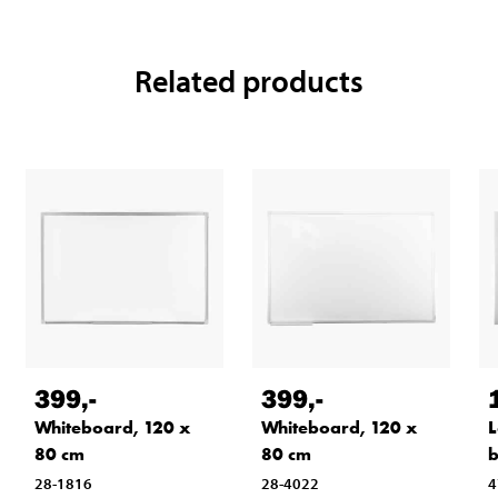
Related products
399
,-
399
,-
Whiteboard, 120 x
Whiteboard, 120 x
L
80 cm
80 cm
b
28-1816
28-4022
4