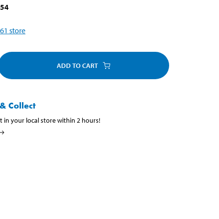
054
61
store
ADD TO CART
& Collect
t in your local store within 2 hours!