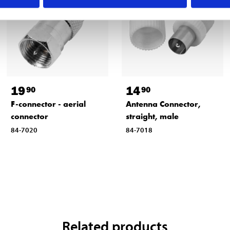
19
14
90
90
F-connector - aerial
Antenna Connector,
connector
straight, male
84-7020
84-7018
Related products