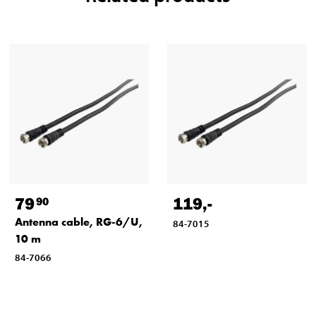
79
119
,-
90
Antenna cable, RG-6/U,
84-7015
10 m
84-7066