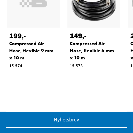
199
,-
149
,-
Compressed Air
Compressed Air
C
Hose, flexible 9 mm
Hose, flexible 6 mm
H
x 10 m
x 10 m
x
15-574
15-573
1
Nyhetsbrev