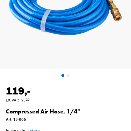
119
,-
EX. VAT
:
95
20
Compressed Air Hose, 1/4"
Art
.
15-006
In stock in
1
store