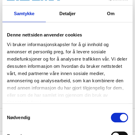
Samtykke
Detaljer
Om
Technical specifications
Diameter
1/4 "
Denne nettsiden anvender cookies
Vi bruker informasjonskapsler for å gi innhold og
Internal diameter
6 mm
annonser et personlig preg, for å levere sosiale
Length
10 m
mediefunksjoner og for å analysere trafikken vår. Vi deler
Operating temperature
-10 – +65 °C
dessuten informasjon om hvordan du bruker nettstedet
vårt, med partnerne våre innen sosiale medier,
Max. operating preassure
16 bar
annonsering og analysearbeid, som kan kombinere den
Material
PVC
med annen informasjon du har gjort tilgjengelig for dem,
eller som de har samlet inn gjennom din bruk av
tjenestene deres.
Samtykkevalg
Nødvendig
About the manufacturer