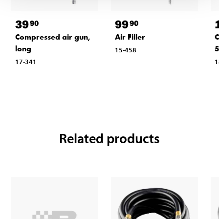
39
99
90
90
Compressed air gun,
Air Filler
C
long
15-458
17-341
1
Related products