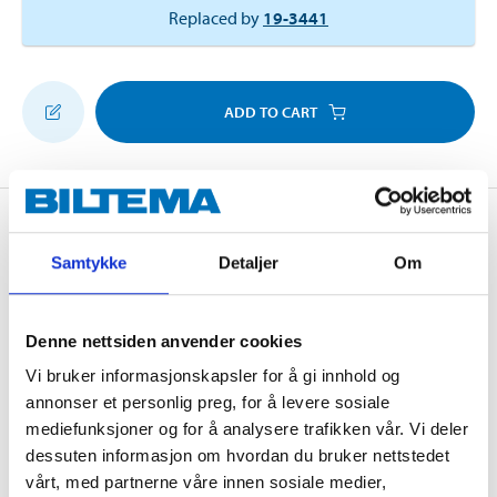
Replaced by
19-3441
ADD TO CART
Description
Samtykke
Detaljer
Om
Very high quality cutting disc with long service life and
Denne nettsiden anvender cookies
flat profile. Special composition that cuts steel beams
Vi bruker informasjonskapsler for å gi innhold og
and profiles, softer metals, stainless steel, and
annonser et personlig preg, for å levere sosiale
stoneware, such as tiles, marble and slate. Contains
mediefunksjoner og for å analysere trafikken vår. Vi deler
less than 0.1% iron, sulphur and chlorine, and
dessuten informasjon om hvordan du bruker nettstedet
therefore does not contaminate the stainless steel.
vårt, med partnerne våre innen sosiale medier,