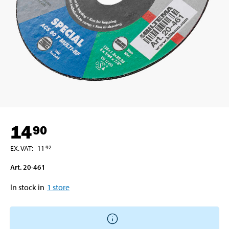
14
90
EX. VAT
:
11
92
Art
.
20-461
In stock in
1
store