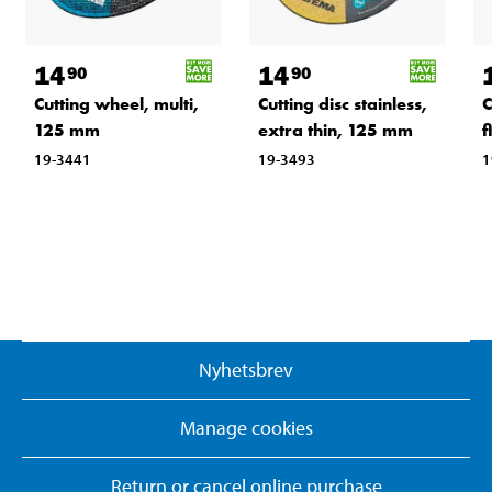
14
14
90
90
Cutting wheel, multi,
Cutting disc stainless,
C
125 mm
extra thin, 125 mm
f
19-3441
19-3493
1
Nyhetsbrev
Manage cookies
Return or cancel online purchase