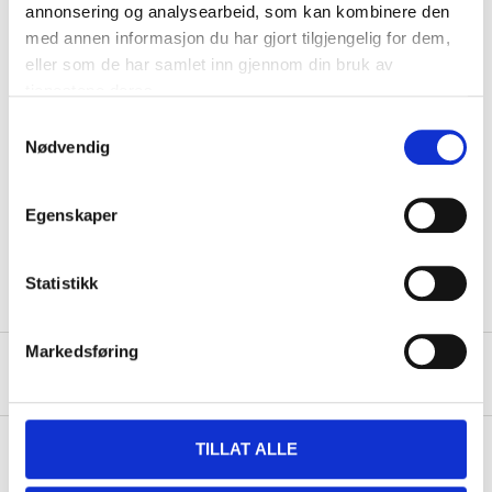
annonsering og analysearbeid, som kan kombinere den
med annen informasjon du har gjort tilgjengelig for dem,
Technical specifications
eller som de har samlet inn gjennom din bruk av
tjenestene deres.
Al₂O₃, aluminium oxide +
Samtykkevalg
Abrasives
SiC, silicon carbide
Nødvendig
Diameter
125 mm
Thickness
1,2 mm
Egenskaper
Hub hole
22,23 mm
Statistikk
Markedsføring
Safety instructions and other information
TILLAT ALLE
About the manufacturer