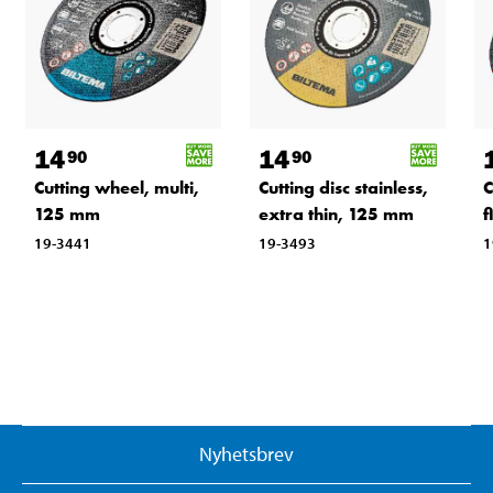
14
14
90
90
Cutting wheel, multi,
Cutting disc stainless,
C
125 mm
extra thin, 125 mm
f
19-3441
19-3493
1
Nyhetsbrev