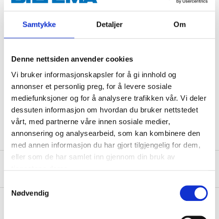
than 0.1% iron, sulphur and chlorine, and therefore
does not contaminate the stainless steel.
Samtykke
Detaljer
Om
Technical specifications
Denne nettsiden anvender cookies
Vi bruker informasjonskapsler for å gi innhold og
Diameter
125 mm
annonser et personlig preg, for å levere sosiale
Thickness
Konisk 2/1 mm
mediefunksjoner og for å analysere trafikken vår. Vi deler
dessuten informasjon om hvordan du bruker nettstedet
Hub hole
22,23 mm
vårt, med partnerne våre innen sosiale medier,
annonsering og analysearbeid, som kan kombinere den
med annen informasjon du har gjort tilgjengelig for dem,
eller som de har samlet inn gjennom din bruk av
Safety instructions and other information
tjenestene deres.
Samtykkevalg
Nødvendig
About the manufacturer