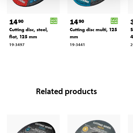
14
14
90
90
Cutting disc, steel,
Cutting disc multi, 125
S
flat, 125 mm
mm
4
19-3497
19-3441
2
Related products