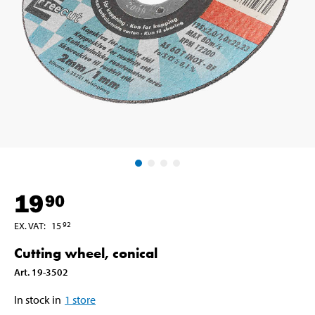
19
90
EX. VAT
:
15
92
Cutting wheel, conical
Art
.
19-3502
In stock in
1
store