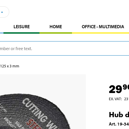
LEISURE
HOME
OFFICE - MULTIMEDIA
, 125 x 3 mm
29
9
EX. VAT
:
23
Hub d
Art
.
19-3