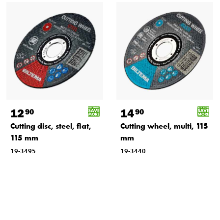
12
14
90
90
Cutting disc, steel, flat,
Cutting wheel, multi, 115
115 mm
mm
19-3495
19-3440