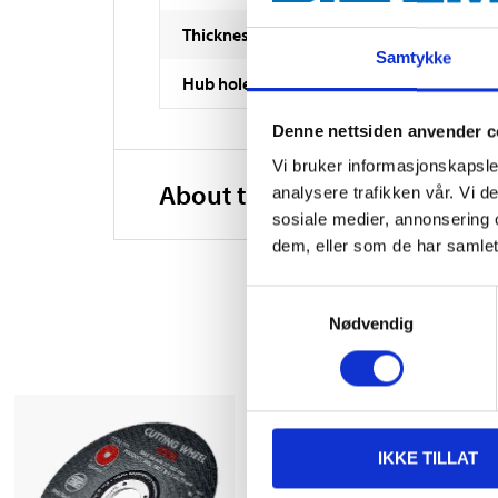
Thickness
Samtykke
Hub hole
Denne nettsiden anvender c
Vi bruker informasjonskapsler
About the manufacturer
analysere trafikken vår. Vi 
sosiale medier, annonsering 
dem, eller som de har samlet
Samtykkevalg
Nødvendig
IKKE TILLAT