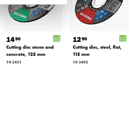
14
12
90
90
Cutting disc stone and
Cutting disc, steel, flat,
concrete, 125 mm
115 mm
19-3451
19-3495