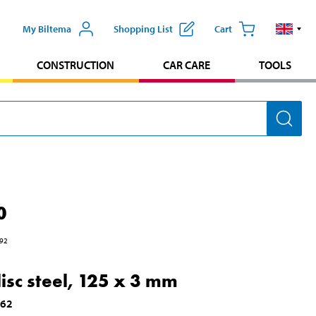
My Biltema
Shopping List
Cart
CONSTRUCTION
CAR CARE
TOOLS
0
92
isc steel, 125 x 3 mm
462