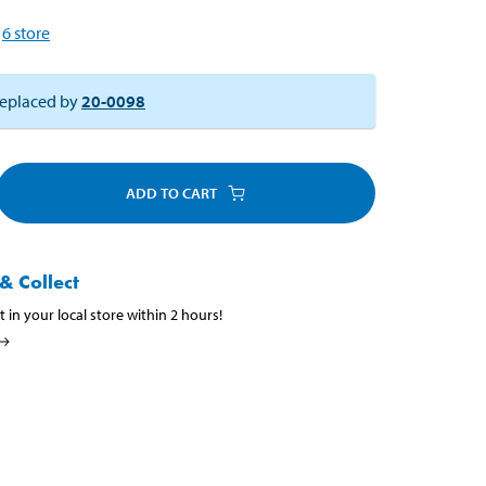
6
store
eplaced by
20-0098
ADD TO CART
& Collect
t in your local store within 2 hours!