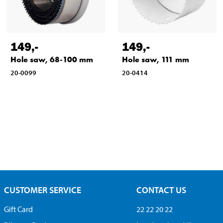
149
,-
149
,-
Hole saw, 68-100 mm
Hole saw, 111 mm
20-0099
20-0414
CUSTOMER SERVICE
CONTACT US
Gift Card
22 22 20 22