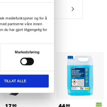
iale mediefunksjoner og for å
 med partnerne våre innen
u har gjort tilgjengelig for
Markedsføring
TILLAT ALLE
17
44
90
90