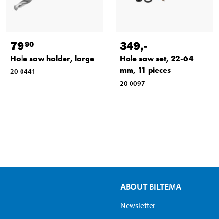
79
349
,-
90
Hole saw holder, large
Hole saw set, 22-64
mm, 11 pieces
20-0441
20-0097
ABOUT BILTEMA
Newsletter