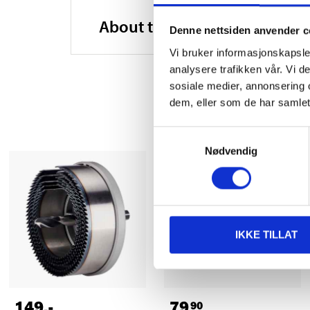
About the manufacturer
Denne nettsiden anvender c
Vi bruker informasjonskapsler
analysere trafikken vår. Vi 
sosiale medier, annonsering 
dem, eller som de har samlet
Samtykkevalg
Nødvendig
IKKE TILLAT
149
,-
79
90