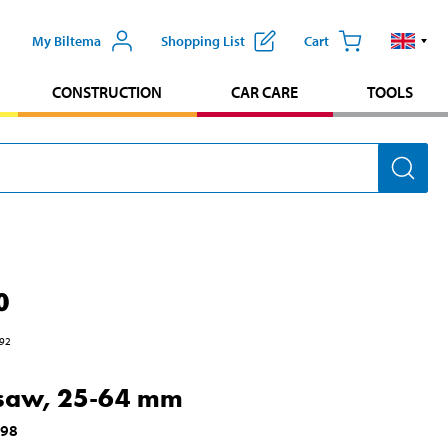
My Biltema
Shopping List
Cart
CONSTRUCTION
CAR CARE
TOOLS
0
92
 saw, 25-64 mm
198