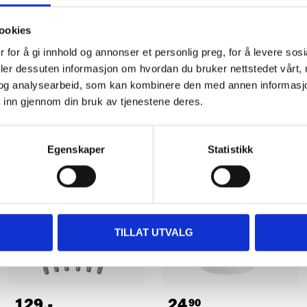
ookies
 for å gi innhold og annonser et personlig preg, for å levere sos
deler dessuten informasjon om hvordan du bruker nettstedet vårt,
og analysearbeid, som kan kombinere den med annen informasjon d
Other customers also bought
 inn gjennom din bruk av tjenestene deres.
Egenskaper
Statistikk
TILLAT UTVALG
129
,-
24
90