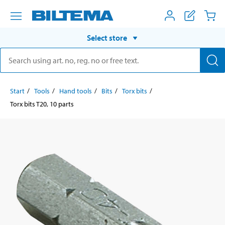
Select store
Start
Tools
Hand tools
Bits
Torx bits
Torx bits T20, 10 parts