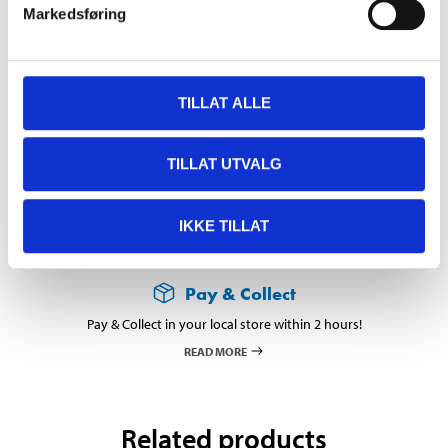
Markedsføring
In stock in
1
store
TILLAT ALLE
36
90
TILLAT UTVALG
IKKE TILLAT
Pay & Collect
Pay & Collect in your local store within 2 hours!
READ MORE
Related products