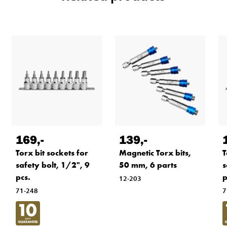
169
,-
139
,-
Torx bit sockets for
Magnetic Torx bits,
T
safety bolt, 1/2", 9
50 mm, 6 parts
s
pcs.
p
12-203
71-248
7