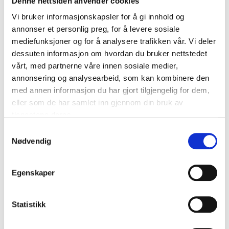
Denne nettsiden anvender cookies
Vi bruker informasjonskapsler for å gi innhold og
annonser et personlig preg, for å levere sosiale
Torx bits T20, 10 parts
mediefunksjoner og for å analysere trafikken vår. Vi deler
12-386
dessuten informasjon om hvordan du bruker nettstedet
vårt, med partnerne våre innen sosiale medier,
Dimensions
:
T20
annonsering og analysearbeid, som kan kombinere den
In stock in
1
store
med annen informasjon du har gjort tilgjengelig for dem,
eller som de har samlet inn gjennom din bruk av
tjenestene deres.
Samtykkevalg
Nødvendig
36
90
Egenskaper
Torx bits T25, 10 parts
12-387
Statistikk
Dimensions
:
T25