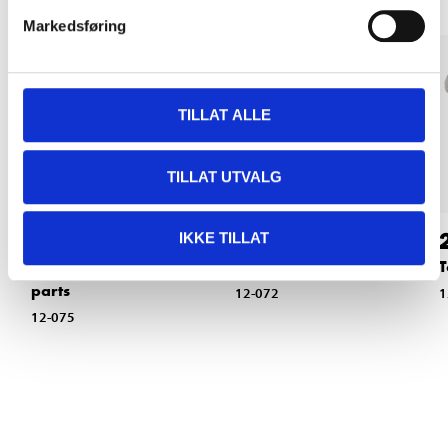
Markedsføring
TILLAT ALLE
TILLAT UTVALG
36
26
90
90
IKKE TILLAT
Torx bits T25, 10
Torx bits T10, 2 parts
T
parts
12-072
1
12-075