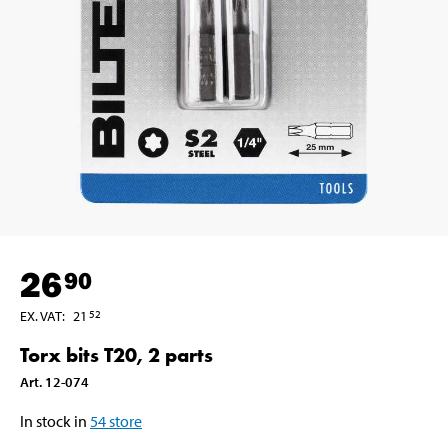
26
90
EX. VAT
:
21
52
Torx bits T20, 2 parts
Art
.
12-074
In stock in
54
store