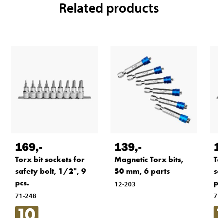
Related products
169
,-
139
,-
Torx bit sockets for
Magnetic Torx bits,
T
safety bolt, 1/2", 9
50 mm, 6 parts
s
pcs.
p
12-203
71-248
7