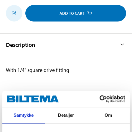
ADD TO CART
Description
With 1/4" square drive fitting
Technical specifications
Length
25 mm
Samtykke
Detaljer
Om
Quantity
2 pcs
Dimensions
T20