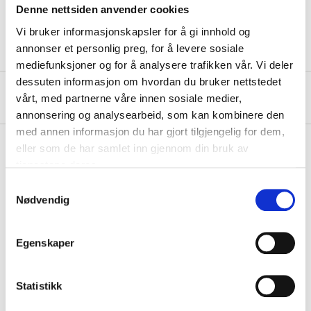
Denne nettsiden anvender cookies
Material
S2-steel
Vi bruker informasjonskapsler for å gi innhold og
annonser et personlig preg, for å levere sosiale
mediefunksjoner og for å analysere trafikken vår. Vi deler
dessuten informasjon om hvordan du bruker nettstedet
About the manufacturer
vårt, med partnerne våre innen sosiale medier,
annonsering og analysearbeid, som kan kombinere den
med annen informasjon du har gjort tilgjengelig for dem,
eller som de har samlet inn gjennom din bruk av
tjenestene deres.
Pay & Collect
Samtykkevalg
Nødvendig
Pay & Collect in your local store within 2 hours!
READ MORE
Egenskaper
Other customers also bought
Statistikk