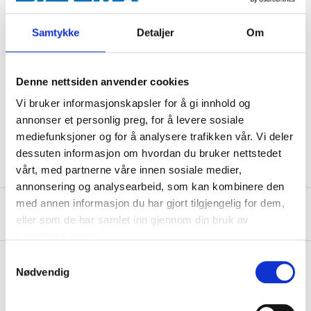
Technical specifications
Samtykke
Detaljer
Om
Material
CrV-steel
Denne nettsiden anvender cookies
Hardness
55–65 HRC (jaw)
Vi bruker informasjonskapsler for å gi innhold og
Length
165 mm
annonser et personlig preg, for å levere sosiale
Weight
210 g
mediefunksjoner og for å analysere trafikken vår. Vi deler
dessuten informasjon om hvordan du bruker nettstedet
vårt, med partnerne våre innen sosiale medier,
annonsering og analysearbeid, som kan kombinere den
med annen informasjon du har gjort tilgjengelig for dem,
About the manufacturer
eller som de har samlet inn gjennom din bruk av
tjenestene deres.
Samtykkevalg
Nødvendig
Pay & Collect