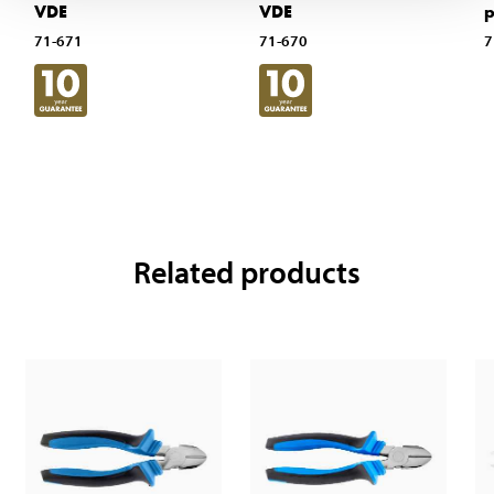
VDE
VDE
p
71-671
71-670
7
Related products