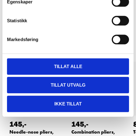
Egenskaper
Pay & Collect in your local store within 2 hours!
READ MORE
Statistikk
Other customers also bought
Markedsføring
TILLAT ALLE
TILLAT UTVALG
IKKE TILLAT
145
,-
145
,-
Needle-nose pliers,
Combination pliers,
T