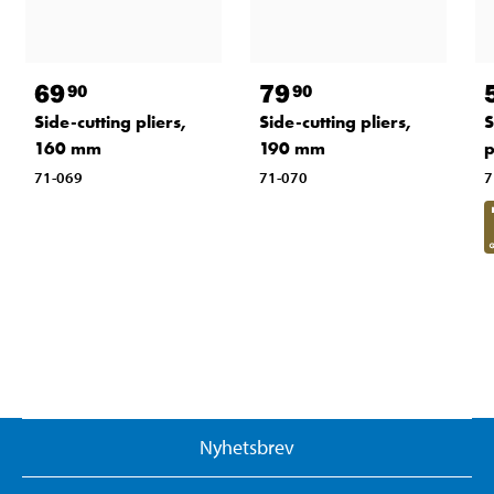
69
79
90
90
Side-cutting pliers,
Side-cutting pliers,
S
160 mm
190 mm
p
71-069
71-070
7
Nyhetsbrev