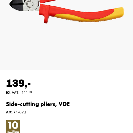
139
,-
EX. VAT
:
111
20
Side-cutting pliers, VDE
Art
.
71-672