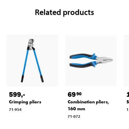
Related products
599
,-
69
90
Crimping pliers
Combination pliers,
S
160 mm
71-954
1
71-072