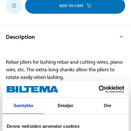
ADD TO CART
Description
Rebar pliers for lashing rebar and cutting wires, piano
wire, etc. The extra-long shanks allow the pliers to
rotate easily when lashing.
Technical specifications
Samtykke
Detaljer
Om
Length
225 mm
Denne nettsiden anvender cookies
Hardness
55–65 HRC (jaws)