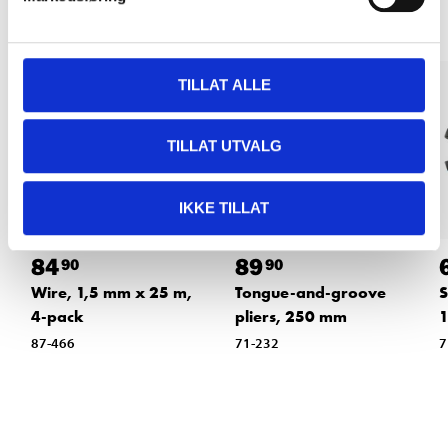
TILLAT ALLE
TILLAT UTVALG
IKKE TILLAT
84
89
90
90
Wire, 1,5 mm x 25 m,
Tongue-and-groove
S
4-pack
pliers, 250 mm
87-466
71-232
7