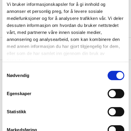
Vi bruker informasjonskapsler for å gi innhold og
Hardness
25–55 HRC
annonser et personlig preg, for å levere sosiale
Weight
385 g
mediefunksjoner og for å analysere trafikken vår. Vi deler
dessuten informasjon om hvordan du bruker nettstedet
vårt, med partnerne våre innen sosiale medier,
annonsering og analysearbeid, som kan kombinere den
med annen informasjon du har gjort tilgjengelig for dem,
About the manufacturer
eller som de har samlet inn gjennom din bruk av
tjenestene deres.
Samtykkevalg
Nødvendig
Pay & Collect
Pay & Collect in your local store within 2 hours!
Egenskaper
READ MORE
Statistikk
Other customers also bought
Markedsføring