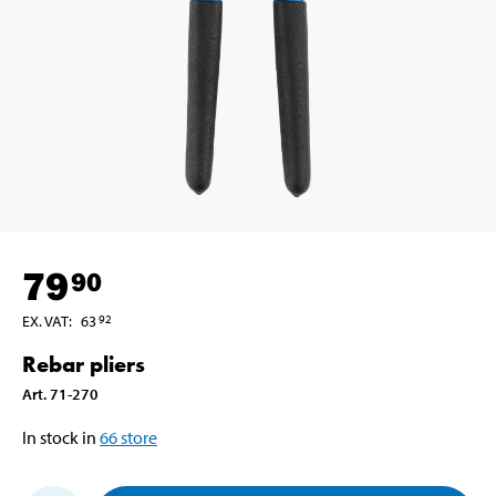
79
90
EX. VAT
:
63
92
Rebar pliers
Art
.
71-270
In stock in
66
store